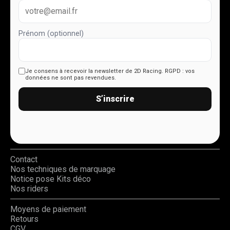
Prénom (optionnel)
Je consens à recevoir la newsletter de 2D Racing.
RGPD : vos
données ne sont pas revendues.
S’inscrire
Contact
Nos techniques de marquage
Notice pose Kits déco
Nos riders
Moyens de paiement
Retours
CGV