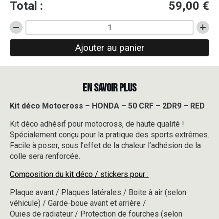
Total :
59,00
€
quantité
de
Ajouter au panier
Kit
déco
Motocross
-
EN SAVOIR PLUS
HONDA
-
50
Kit déco Motocross – HONDA – 50 CRF – 2DR9 – RED
CRF
Kit déco adhésif pour motocross, de haute qualité !
-
2DR9
Spécialement conçu pour la pratique des sports extrêmes.
-
Facile à poser, sous l’effet de la chaleur l’adhésion de la
RED
colle sera renforcée.
Composition du kit déco / stickers pour :
Plaque avant / Plaques latérales / Boite à air (selon
véhicule) / Garde-boue avant et arrière /
Ouïes de radiateur / Protection de fourches (selon