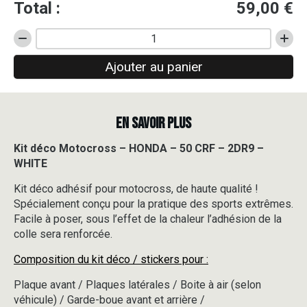
Total :
59,00
€
quantité
de
Ajouter au panier
Kit
déco
Motocross
-
EN SAVOIR PLUS
HONDA
-
50
Kit déco Motocross – HONDA – 50 CRF – 2DR9 –
CRF
WHITE
-
2DR9
Kit déco adhésif pour motocross, de haute qualité !
-
Spécialement conçu pour la pratique des sports extrêmes.
WHITE
Facile à poser, sous l’effet de la chaleur l’adhésion de la
colle sera renforcée.
Composition du kit déco / stickers pour :
Plaque avant / Plaques latérales / Boite à air (selon
véhicule) / Garde-boue avant et arrière /