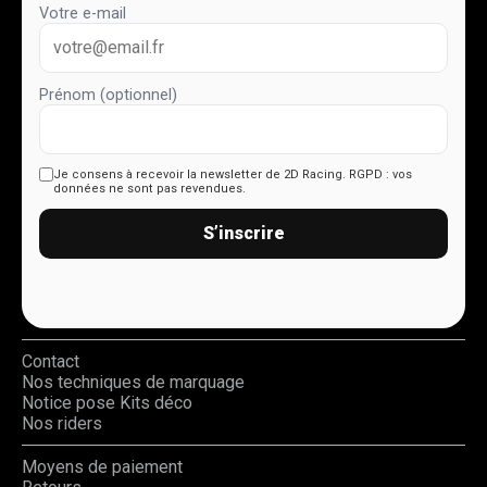
Votre e-mail
Prénom (optionnel)
Je consens à recevoir la newsletter de 2D Racing.
RGPD : vos
données ne sont pas revendues.
S’inscrire
Contact
Nos techniques de marquage
Notice pose Kits déco
Nos riders
Moyens de paiement