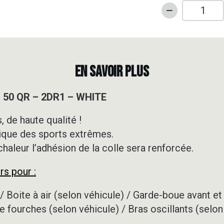
quantité
de
Kit
déco
Motocross
EN SAVOIR PLUS
-
HONDA
 50 QR – 2DR1 – WHITE
-
50
 de haute qualité !
QR
ique des sports extrêmes.
-
2DR1
 chaleur l’adhésion de la colle sera renforcée.
-
rs pour :
WHITE
/ Boite à air (selon véhicule) / Garde-boue avant et 
e fourches (selon véhicule) / Bras oscillants (selon