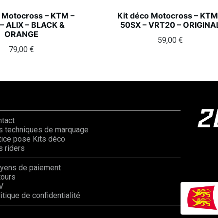
o Motocross – KTM –
Kit déco Motocross – KTM
– ALIX – BLACK &
50SX – VRT20 – ORIGINA
ORANGE
59,00
€
79,00
€
ntact
s techniques de marquage
ice pose Kits déco
 riders
yens de paiement
tours
V
itique de confidentialité