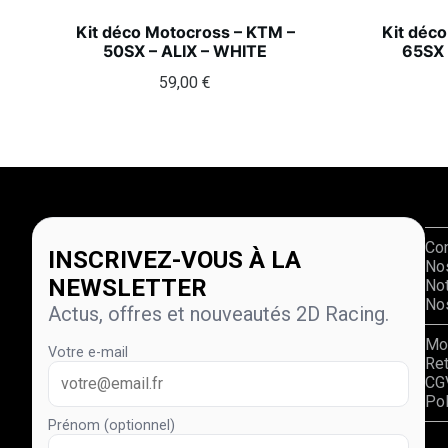
Kit déco Motocross – KTM –
Kit déc
50SX – ALIX – WHITE
65SX 
59,00
€
Co
INSCRIVEZ-VOUS À LA
No
NEWSLETTER
Not
Nos
Actus, offres et nouveautés 2D Racing.
Mo
Votre e-mail
Re
CG
Pol
Prénom (optionnel)