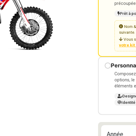
précoupées
Prêt à p
Nom & 
suivante.
Vous s
votre ki
Personnal
Composez v
options, le
éléments e
Design
Identité
Année