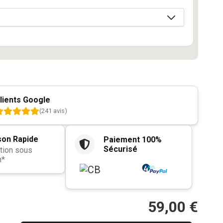
lients Google
(241 avis)
son Rapide
Paiement 100%
Sécurisé
tion sous
h*
59,00
€