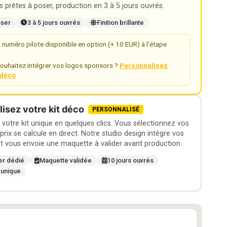
 prêtes à poser, production en 3 à 5 jours ouvrés.
oser
3 à 5 jours ouvrés
Finition brillante
numéro pilote disponible en option (+ 10 EUR) à l'étape
ouhaitez intégrer vos logos sponsors ?
Personnalisez
t déco
isez votre kit déco
PERSONNALISÉ
otre kit unique en quelques clics. Vous sélectionnez vos
 prix se calcule en direct. Notre studio design intègre vos
t vous envoie une maquette à valider avant production.
er dédié
Maquette validée
10 jours ouvrés
 unique