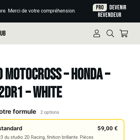
Pro
Devenir
re. Merci de votre compréhension.
revendeur
Pub
o Motocross – HONDA –
 2DR1 – WHITE
otre formule
2 options
59,00 €
standard
 du studio 2D Racing, finition brillante. Pièces