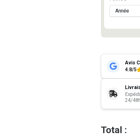
Avis C
4.8/5
Livrai
Expédi
24/48
Total :