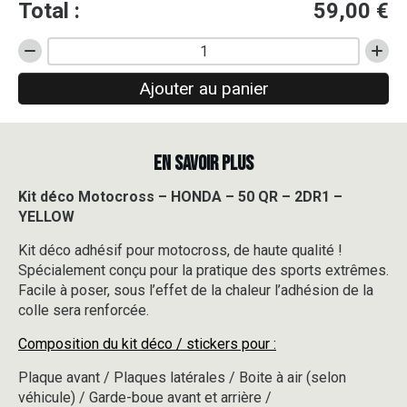
Total :
59,00
€
quantité
de
Ajouter au panier
Kit
déco
Motocross
-
EN SAVOIR PLUS
HONDA
-
50
Kit déco Motocross – HONDA – 50 QR – 2DR1 –
QR
YELLOW
-
2DR1
Kit déco adhésif pour motocross, de haute qualité !
-
Spécialement conçu pour la pratique des sports extrêmes.
YELLOW
Facile à poser, sous l’effet de la chaleur l’adhésion de la
colle sera renforcée.
Composition du kit déco / stickers pour :
Plaque avant / Plaques latérales / Boite à air (selon
véhicule) / Garde-boue avant et arrière /