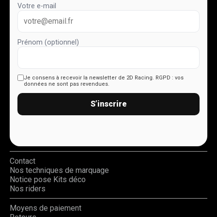
Votre e-mail
Prénom (optionnel)
Je consens à recevoir la newsletter de 2D Racing.
RGPD : vos
données ne sont pas revendues.
S’inscrire
Contact
Nos techniques de marquage
Notice pose Kits déco
Nos riders
Moyens de paiement