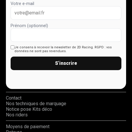
Votre e-mail
Prénom (optionnel)
Je consens à recevoir la newsletter de 2D Racing.
RGPD : vos
données ne sont pas revendues.
S’inscrire
Contact
Nos techniques de marquage
Notice pose Kits déco
Nos riders
Moyens de paiement