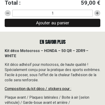
Total :
59,00
€
quantité
de
Ajouter au panier
Kit
déco
Motocross
-
EN SAVOIR PLUS
HONDA
-
50
Kit déco Motocross – HONDA – 50 QR – 2DR9 –
QR
WHITE
-
2DR9
Kit déco adhésif pour motocross, de haute qualité !
-
Spécialement conçu pour la pratique des sports extrêmes.
WHITE
Facile à poser, sous l’effet de la chaleur l’adhésion de la
colle sera renforcée.
Composition du kit déco / stickers pour :
Plaque avant / Plaques latérales / Boite à air (selon
véhicule) / Garde-boue avant et arrière /