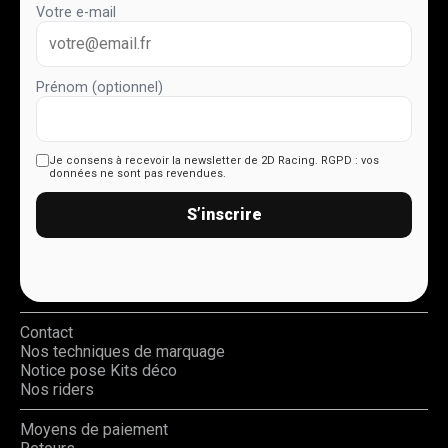
Votre e-mail
Prénom (optionnel)
Je consens à recevoir la newsletter de 2D Racing.
RGPD : vos
données ne sont pas revendues.
S’inscrire
Contact
Nos techniques de marquage
Notice pose Kits déco
Nos riders
Moyens de paiement