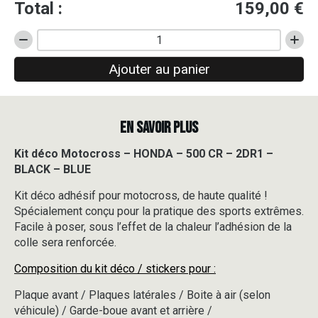
Total :
159,00
€
quantité
de
Ajouter au panier
Kit
déco
Motocross
-
EN SAVOIR PLUS
HONDA
-
500
Kit déco Motocross – HONDA – 500 CR – 2DR1 –
CR
BLACK – BLUE
-
2DR1
Kit déco adhésif pour motocross, de haute qualité !
-
Spécialement conçu pour la pratique des sports extrêmes.
BLACK
Facile à poser, sous l’effet de la chaleur l’adhésion de la
-
colle sera renforcée.
BLUE
Composition du kit déco / stickers pour :
Plaque avant / Plaques latérales / Boite à air (selon
véhicule) / Garde-boue avant et arrière /