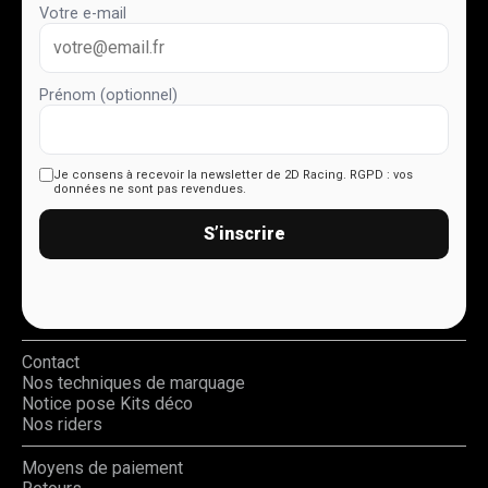
Votre e-mail
Prénom (optionnel)
Je consens à recevoir la newsletter de 2D Racing.
RGPD : vos
données ne sont pas revendues.
S’inscrire
Contact
Nos techniques de marquage
Notice pose Kits déco
Nos riders
Moyens de paiement