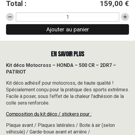
Total :
159,00
€
quantité
de
Ajouter au panier
Kit
déco
Motocross
-
EN SAVOIR PLUS
HONDA
-
500
Kit déco Motocross – HONDA – 500 CR – 2DR7 –
CR
PATRIOT
-
2DR7
Kit déco adhésif pour motocross, de haute qualité !
-
Spécialement conçu pour la pratique des sports extrêmes.
PATRIOT
Facile à poser, sous l’effet de la chaleur l’adhésion de la
colle sera renforcée.
Composition du kit déco / stickers pour :
Plaque avant / Plaques latérales / Boite à air (selon
véhicule) / Garde-boue avant et arrière /