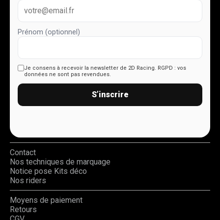
Prénom (optionnel)
Je consens à recevoir la newsletter de 2D Racing.
RGPD : vos
données ne sont pas revendues.
S’inscrire
Contact
Nos techniques de marquage
Notice pose Kits déco
Nos riders
Moyens de paiement
Retours
CGV