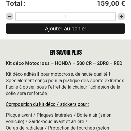
Total :
159,00
€
quantité
de
Ajouter au panier
Kit
déco
Motocross
-
EN SAVOIR PLUS
HONDA
-
500
Kit déco Motocross – HONDA – 500 CR – 2DR8 – RED
CR
Kit déco adhésif pour motocross, de haute qualité !
-
2DR8
Spécialement conçu pour la pratique des sports extrêmes.
-
Facile à poser, sous l’effet de la chaleur l’adhésion de la
RED
colle sera renforcée.
Composition du kit déco / stickers pour :
Plaque avant / Plaques latérales / Boite à air (selon
véhicule) / Garde-boue avant et arrière /
Ouïes de radiateur / Protection de fourches (selon