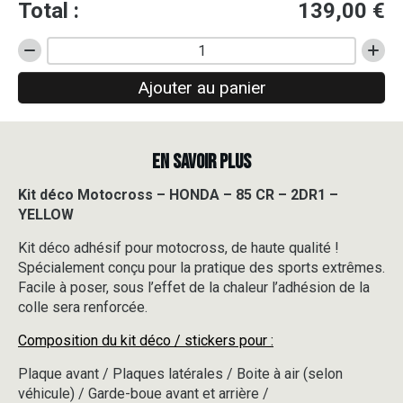
Total :
139,00
€
quantité
de
Ajouter au panier
Kit
déco
Motocross
-
EN SAVOIR PLUS
HONDA
-
85
Kit déco Motocross – HONDA – 85 CR – 2DR1 –
CR
YELLOW
-
2DR1
Kit déco adhésif pour motocross, de haute qualité !
-
Spécialement conçu pour la pratique des sports extrêmes.
YELLOW
Facile à poser, sous l’effet de la chaleur l’adhésion de la
colle sera renforcée.
Composition du kit déco / stickers pour :
Plaque avant / Plaques latérales / Boite à air (selon
véhicule) / Garde-boue avant et arrière /