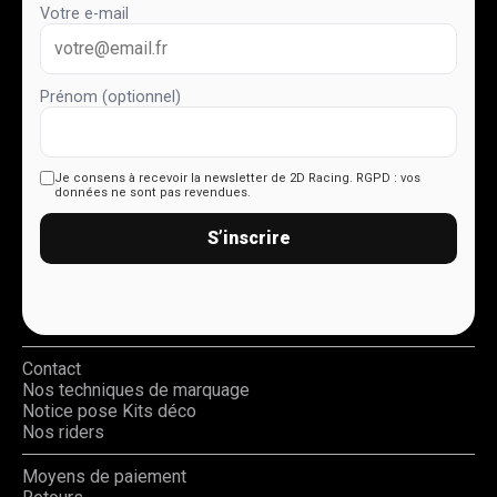
Votre e-mail
Prénom (optionnel)
Je consens à recevoir la newsletter de 2D Racing.
RGPD : vos
données ne sont pas revendues.
S’inscrire
Contact
Nos techniques de marquage
Notice pose Kits déco
Nos riders
Moyens de paiement