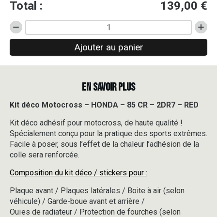
Total :
139,00
€
quantité
de
Ajouter au panier
Kit
déco
Motocross
-
EN SAVOIR PLUS
HONDA
-
85
Kit déco Motocross – HONDA – 85 CR – 2DR7 – RED
CR
Kit déco adhésif pour motocross, de haute qualité !
-
2DR7
Spécialement conçu pour la pratique des sports extrêmes.
-
Facile à poser, sous l’effet de la chaleur l’adhésion de la
RED
colle sera renforcée.
Composition du kit déco / stickers pour :
Plaque avant / Plaques latérales / Boite à air (selon
véhicule) / Garde-boue avant et arrière /
Ouïes de radiateur / Protection de fourches (selon