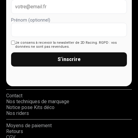
Prénom (optionnel)
Je consens à recevoir la newsletter de 2D Racing.
RGPD : vos
données ne sont pas revendues.
S’inscrire
Contact
Nos techniques de marquage
Notice pose Kits déco
Nos riders
Moyens de paiement
Retours
CGV