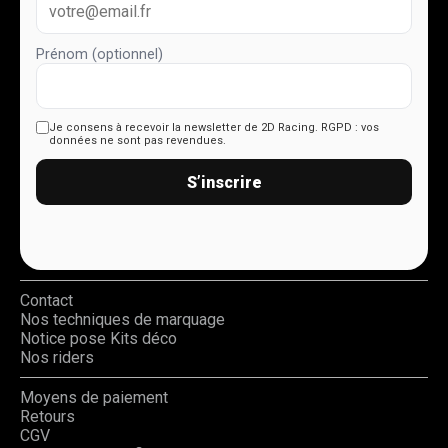
Prénom (optionnel)
Je consens à recevoir la newsletter de 2D Racing.
RGPD : vos
données ne sont pas revendues.
S’inscrire
Contact
Nos techniques de marquage
Notice pose Kits déco
Nos riders
Moyens de paiement
Retours
CGV