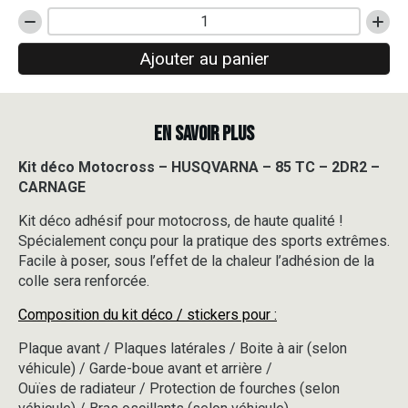
quantité
de
Ajouter au panier
Kit
déco
Motocross
-
EN SAVOIR PLUS
HUSQVARNA
-
85
Kit déco Motocross – HUSQVARNA – 85 TC – 2DR2 –
TC
CARNAGE
-
2DR2
Kit déco adhésif pour motocross, de haute qualité !
-
Spécialement conçu pour la pratique des sports extrêmes.
CARNAGE
Facile à poser, sous l’effet de la chaleur l’adhésion de la
colle sera renforcée.
Composition du kit déco / stickers pour :
Plaque avant / Plaques latérales / Boite à air (selon
véhicule) / Garde-boue avant et arrière /
Ouïes de radiateur / Protection de fourches (selon