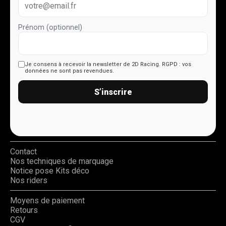
Prénom (optionnel)
Je consens à recevoir la newsletter de 2D Racing.
RGPD : vos
données ne sont pas revendues.
S’inscrire
Contact
Nos techniques de marquage
Notice pose Kits déco
Nos riders
Moyens de paiement
Retours
CGV