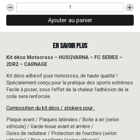
quantité
de
Ajouter au panier
Kit
déco
Motocross
-
EN SAVOIR PLUS
HUSQVARNA
-
FC
Kit déco Motocross – HUSQVARNA – FC SERIES –
SERIES
2DR2 – CARNAGE
-
2DR2
Kit déco adhésif pour motocross, de haute qualité !
-
Spécialement conçu pour la pratique des sports extrêmes.
CARNAGE
Facile à poser, sous l’effet de la chaleur l’adhésion de la
colle sera renforcée.
Composition du kit déco / stickers pour :
Plaque avant / Plaques latérales / Boite à air (selon
véhicule) / Garde-boue avant et arrière /
Ouïes de radiateur / Protection de fourches (selon