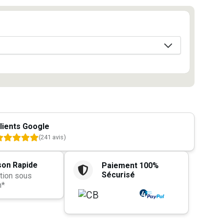
lients Google
(241 avis)
son Rapide
Paiement 100%
Sécurisé
tion sous
h*