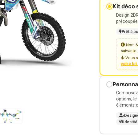
Kit déco 
Design 2DR3
précoupées
Prêt à p
Nom & 
suivante.
Vous s
votre ki
Personnal
Composez v
options, le
éléments e
Design
Identité