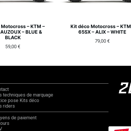
o Motocross – KTM –
Kit déco Motocross – KTM
 AUZOUX – BLUE &
65SX – ALIX – WHITE
BLACK
79,00
€
59,00
€
ntact
s techniques de marquage
ice pose Kits déco
 riders
yens de paiement
tours
V