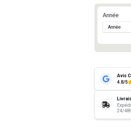
Année
Avis C
4.8/5
Livrai
Expédi
24/48