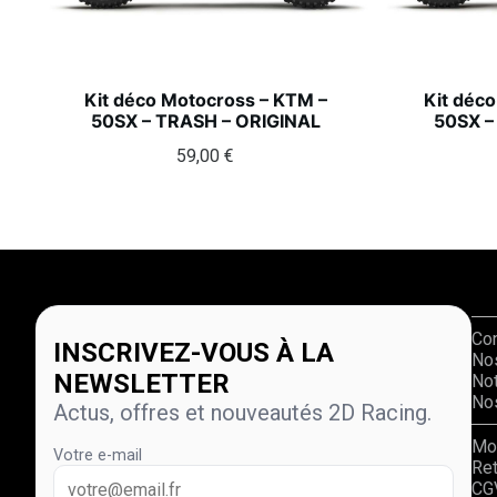
Kit déco Motocross – KTM –
Kit déc
50SX – TRASH – ORIGINAL
50SX –
59,00
€
Co
INSCRIVEZ-VOUS À LA
No
NEWSLETTER
Not
Nos
Actus, offres et nouveautés 2D Racing.
Mo
Votre e-mail
Re
CG