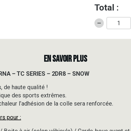
Total :
quantité
de
Kit
déco
Motocross
EN SAVOIR PLUS
-
HUSQVARNA
RNA – TC SERIES – 2DR8 – SNOW
-
TC
 de haute qualité !
SERIES
ique des sports extrêmes.
-
2DR8
 chaleur l’adhésion de la colle sera renforcée.
-
rs pour :
SNOW
/ Boite à air (selon véhicule) / Garde-boue avant et 