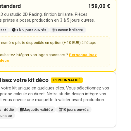
159,00 €
standard
 du studio 2D Racing, finition brillante. Pièces
 prêtes à poser, production en 3 à 5 jours ouvrés.
oser
3 à 5 jours ouvrés
Finition brillante
numéro pilote disponible en option (+ 10 EUR) à l'étape
ouhaitez intégrer vos logos sponsors ?
Personnalisez
t déco
isez votre kit déco
PERSONNALISÉ
otre kit unique en quelques clics. Vous sélectionnez vos
 prix se calcule en direct. Notre studio design intègre vos
t vous envoie une maquette à valider avant production.
er dédié
Maquette validée
10 jours ouvrés
 unique