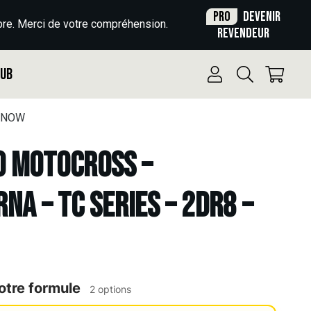
Pro
Devenir
re. Merci de votre compréhension.
revendeur
Pub
 SNOW
o Motocross –
NA – TC SERIES – 2DR8 –
otre formule
2 options