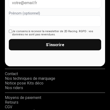
Prénom (optionnel)
Je consens à recevoir la newsletter de 2D Racing.
RGPD : vos
données ne sont pas revendues.
S’inscrire
Contact
Nos techniques de marquage
Notice pose Kits déco
Nos riders
Moyens de paiement
Retours
CGV