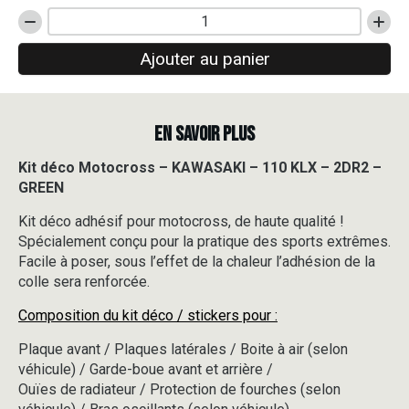
quantité
de
Ajouter au panier
Kit
déco
Motocross
-
EN SAVOIR PLUS
KAWASAKI
-
110
Kit déco Motocross – KAWASAKI – 110 KLX – 2DR2 –
KLX
GREEN
-
2DR2
Kit déco adhésif pour motocross, de haute qualité !
-
Spécialement conçu pour la pratique des sports extrêmes.
GREEN
Facile à poser, sous l’effet de la chaleur l’adhésion de la
colle sera renforcée.
Composition du kit déco / stickers pour :
Plaque avant / Plaques latérales / Boite à air (selon
véhicule) / Garde-boue avant et arrière /
Ouïes de radiateur / Protection de fourches (selon