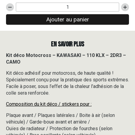
quantité
de
Ajouter au panier
Kit
déco
Motocross
-
EN SAVOIR PLUS
KAWASAKI
-
110
Kit déco Motocross – KAWASAKI – 110 KLX – 2DR3 –
KLX
CAMO
-
2DR3
Kit déco adhésif pour motocross, de haute qualité !
-
Spécialement conçu pour la pratique des sports extrêmes.
CAMO
Facile à poser, sous l’effet de la chaleur l’adhésion de la
colle sera renforcée.
Composition du kit déco / stickers pour :
Plaque avant / Plaques latérales / Boite à air (selon
véhicule) / Garde-boue avant et arrière /
Ouïes de radiateur / Protection de fourches (selon