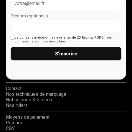
Prénom (optionnel)
Je consens à recevoir la newsletter de 2D Racing.
RGPD : vos
données ne sont pas revendues.
S’inscrire
Contact
Nos techniques de marquage
Notice pose Kits déco
Nos riders
Moyens de paiement
Retours
CGV