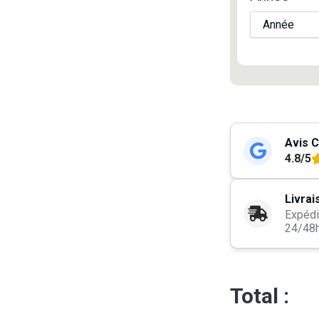
Avis C
4.8/5
Livrai
Expédi
24/48
Total :