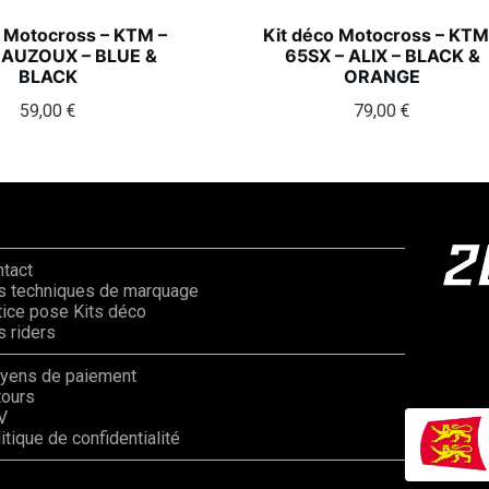
o Motocross – KTM –
Kit déco Motocross – KTM
 AUZOUX – BLUE &
65SX – ALIX – BLACK &
BLACK
ORANGE
59,00
€
79,00
€
ntact
s techniques de marquage
ice pose Kits déco
 riders
yens de paiement
tours
V
itique de confidentialité