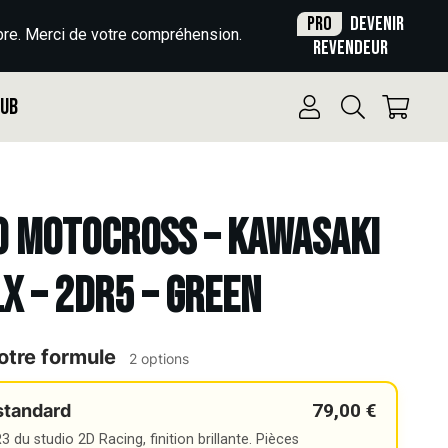
Pro
Devenir
re. Merci de votre compréhension.
revendeur
Pub
o Motocross – KAWASAKI
LX – 2DR5 – GREEN
otre formule
2 options
79,00 €
standard
 du studio 2D Racing, finition brillante. Pièces