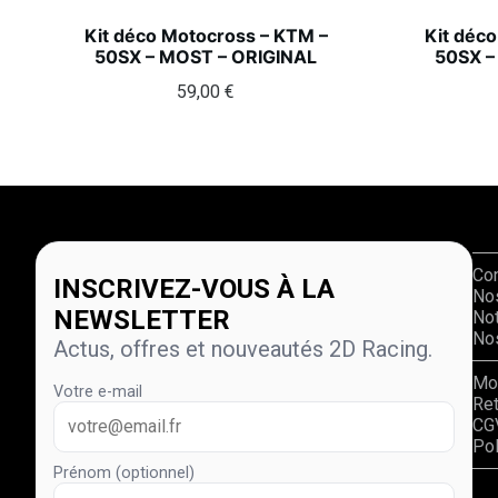
Kit déco Motocross – KTM –
Kit déc
50SX – MOST – ORIGINAL
50SX –
59,00
€
Co
INSCRIVEZ-VOUS À LA
No
NEWSLETTER
Not
Nos
Actus, offres et nouveautés 2D Racing.
Mo
Votre e-mail
Re
CG
Pol
Prénom (optionnel)