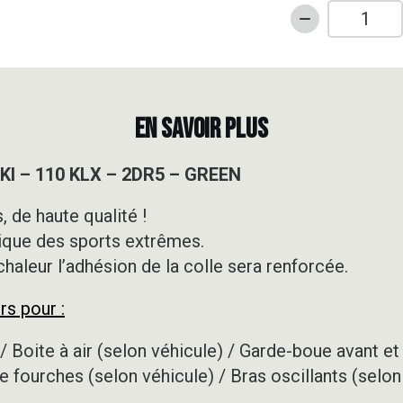
quantité
de
Kit
déco
Motocross
EN SAVOIR PLUS
-
KAWASAKI
KI – 110 KLX – 2DR5 – GREEN
-
110
 de haute qualité !
KLX
ique des sports extrêmes.
-
2DR5
 chaleur l’adhésion de la colle sera renforcée.
-
rs pour :
GREEN
/ Boite à air (selon véhicule) / Garde-boue avant et 
e fourches (selon véhicule) / Bras oscillants (selon