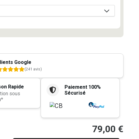
lients Google
(241 avis)
son Rapide
Paiement 100%
Sécurisé
tion sous
h*
79,00
€