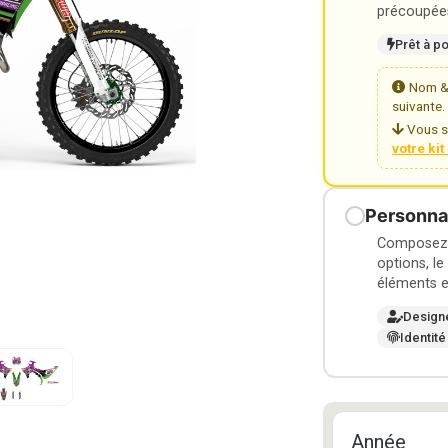
précoupées
Prêt à p
Nom & 
suivante.
Vous s
votre ki
Personnal
Composez v
options, le
éléments e
Design
Identité
Année