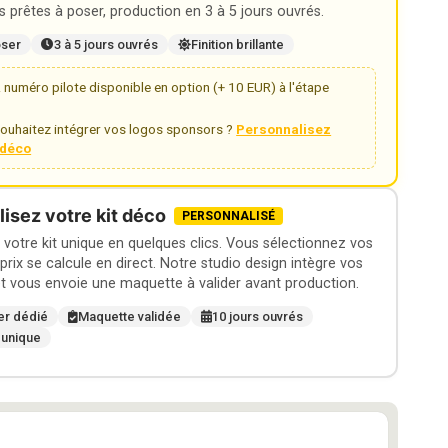
 prêtes à poser, production en 3 à 5 jours ouvrés.
oser
3 à 5 jours ouvrés
Finition brillante
numéro pilote disponible en option (+ 10 EUR) à l'étape
ouhaitez intégrer vos logos sponsors ?
Personnalisez
t déco
isez votre kit déco
PERSONNALISÉ
otre kit unique en quelques clics. Vous sélectionnez vos
 prix se calcule en direct. Notre studio design intègre vos
t vous envoie une maquette à valider avant production.
er dédié
Maquette validée
10 jours ouvrés
 unique