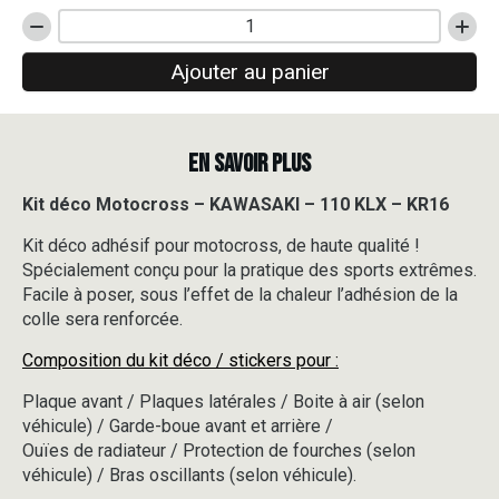
quantité
de
Ajouter au panier
Kit
déco
Motocross
-
EN SAVOIR PLUS
KAWASAKI
-
110
Kit déco Motocross – KAWASAKI – 110 KLX – KR16
KLX
Kit déco adhésif pour motocross, de haute qualité !
-
KR16
Spécialement conçu pour la pratique des sports extrêmes.
Facile à poser, sous l’effet de la chaleur l’adhésion de la
colle sera renforcée.
Composition du kit déco / stickers pour :
Plaque avant / Plaques latérales / Boite à air (selon
véhicule) / Garde-boue avant et arrière /
Ouïes de radiateur / Protection de fourches (selon
véhicule) / Bras oscillants (selon véhicule).