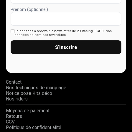
Prénom (optionnel)
Je consens à recevoir la newsletter de 2D Racing.
RGPD : vos
données ne sont pas revendues.
S’inscrire
Contact
Nos techniques de marquage
Notice pose Kits déco
Nos riders
Moyens de paiement
Retours
CGV
Politique de confidentialité