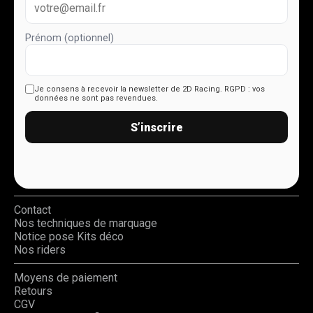
Prénom (optionnel)
Je consens à recevoir la newsletter de 2D Racing.
RGPD : vos
données ne sont pas revendues.
S’inscrire
Contact
Nos techniques de marquage
Notice pose Kits déco
Nos riders
Moyens de paiement
Retours
CGV