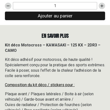
quantité
de
Ajouter au panier
Kit
déco
Motocross
-
EN SAVOIR PLUS
KAWASAKI
-
125
Kit déco Motocross – KAWASAKI – 125 KX – 2DR3 –
KX
CAMO
-
2DR3
Kit déco adhésif pour motocross, de haute qualité !
-
Spécialement conçu pour la pratique des sports extrêmes.
CAMO
Facile à poser, sous l’effet de la chaleur l’adhésion de la
colle sera renforcée.
Composition du kit déco / stickers pour :
Plaque avant / Plaques latérales / Boite à air (selon
véhicule) / Garde-boue avant et arrière /
Ouïes de radiateur / Protection de fourches (selon