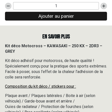
quantité
de
Ajouter au panier
Kit
déco
Motocross
-
EN SAVOIR PLUS
KAWASAKI
-
250
Kit déco Motocross – KAWASAKI – 250 KX – 2DR3 –
KX
GREY
-
2DR3
Kit déco adhésif pour motocross, de haute qualité !
-
Spécialement conçu pour la pratique des sports extrêmes.
GREY
Facile à poser, sous l’effet de la chaleur l’adhésion de la
colle sera renforcée.
Composition du kit déco / stickers pour :
Plaque avant / Plaques latérales / Boite à air (selon
véhicule) / Garde-boue avant et arrière /
Ouïes de radiateur / Protection de fourches (selon