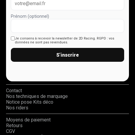
Prénom (optionnel)
Je consens à recevoir la newsletter de 2D Racing.
RGPD : vos
données ne sont pas revendues.
S’inscrire
Contact
Nos techniques de marquage
Notice pose Kits déco
Nos riders
Moyens de paiement
Retours
CGV