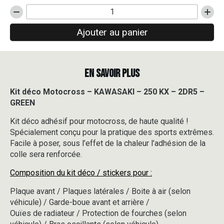
quantité
de
Ajouter au panier
Kit
déco
Motocross
-
EN SAVOIR PLUS
KAWASAKI
-
250
Kit déco Motocross – KAWASAKI – 250 KX – 2DR5 –
KX
GREEN
-
2DR5
Kit déco adhésif pour motocross, de haute qualité !
-
Spécialement conçu pour la pratique des sports extrêmes.
GREEN
Facile à poser, sous l’effet de la chaleur l’adhésion de la
colle sera renforcée.
Composition du kit déco / stickers pour :
Plaque avant / Plaques latérales / Boite à air (selon
véhicule) / Garde-boue avant et arrière /
Ouïes de radiateur / Protection de fourches (selon