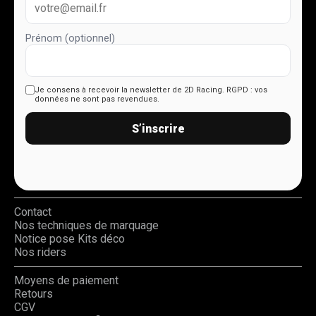
Prénom (optionnel)
Je consens à recevoir la newsletter de 2D Racing.
RGPD : vos
données ne sont pas revendues.
S’inscrire
Contact
Nos techniques de marquage
Notice pose Kits déco
Nos riders
Moyens de paiement
Retours
CGV