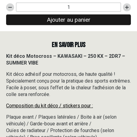
quantité
de
Ajouter au panier
Kit
déco
Motocross
-
EN SAVOIR PLUS
KAWASAKI
-
250
Kit déco Motocross – KAWASAKI – 250 KX – 2DR7 –
KX
SUMMER VIBE
-
2DR7
Kit déco adhésif pour motocross, de haute qualité !
-
Spécialement conçu pour la pratique des sports extrêmes.
SUMMER
Facile à poser, sous l’effet de la chaleur l’adhésion de la
VIBE
colle sera renforcée.
Composition du kit déco / stickers pour :
Plaque avant / Plaques latérales / Boite à air (selon
véhicule) / Garde-boue avant et arrière /
Ouïes de radiateur / Protection de fourches (selon