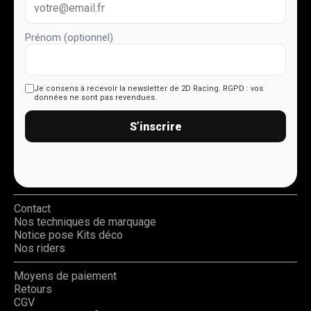
Prénom (optionnel)
Je consens à recevoir la newsletter de 2D Racing.
RGPD : vos
données ne sont pas revendues.
S’inscrire
Contact
Nos techniques de marquage
Notice pose Kits déco
Nos riders
Moyens de paiement
Retours
CGV