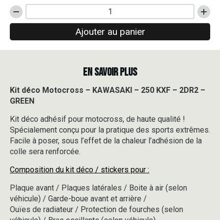
quantité
de
Ajouter au panier
Kit
déco
Motocross
-
EN SAVOIR PLUS
KAWASAKI
-
250
Kit déco Motocross – KAWASAKI – 250 KXF – 2DR2 –
KXF
GREEN
-
2DR2
Kit déco adhésif pour motocross, de haute qualité !
-
Spécialement conçu pour la pratique des sports extrêmes.
GREEN
Facile à poser, sous l’effet de la chaleur l’adhésion de la
colle sera renforcée.
Composition du kit déco / stickers pour :
Plaque avant / Plaques latérales / Boite à air (selon
véhicule) / Garde-boue avant et arrière /
Ouïes de radiateur / Protection de fourches (selon