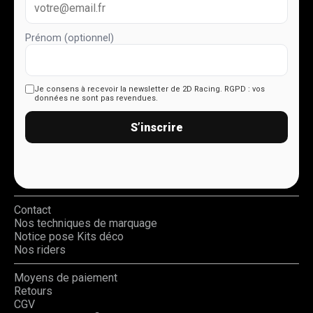
Prénom (optionnel)
Je consens à recevoir la newsletter de 2D Racing.
RGPD : vos
données ne sont pas revendues.
S’inscrire
Contact
Nos techniques de marquage
Notice pose Kits déco
Nos riders
Moyens de paiement
Retours
CGV