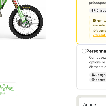
précoupées
Prêt à p
Nom & 
suivante.
Vous s
votre ki
Personnal
Composez v
options, le
éléments e
Design
Identité
Année