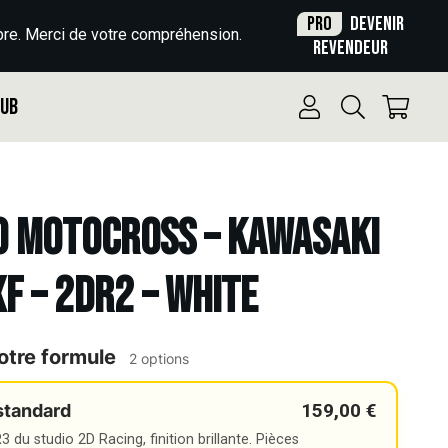
Pro
Devenir
re. Merci de votre compréhension.
revendeur
Pub
o Motocross – KAWASAKI
XF – 2DR2 – WHITE
otre formule
2 options
159,00 €
standard
 du studio 2D Racing, finition brillante. Pièces