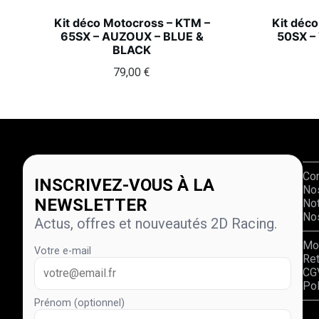
Kit déco Motocross – KTM –
Kit déc
65SX – AUZOUX – BLUE &
50SX –
BLACK
79,00
€
Co
INSCRIVEZ-VOUS À LA
No
NEWSLETTER
Not
Nos
Actus, offres et nouveautés 2D Racing.
Mo
Votre e-mail
Re
CG
Pol
Prénom (optionnel)