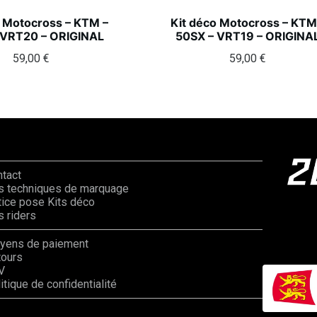
o Motocross – KTM –
Kit déco Motocross – KTM
 VRT20 – ORIGINAL
50SX – VRT19 – ORIGINA
59,00
€
59,00
€
ntact
s techniques de marquage
ice pose Kits déco
 riders
yens de paiement
tours
V
itique de confidentialité