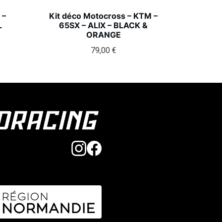
 –
Kit déco Motocross – KTM –
L
65SX – ALIX – BLACK &
ORANGE
79,00
€