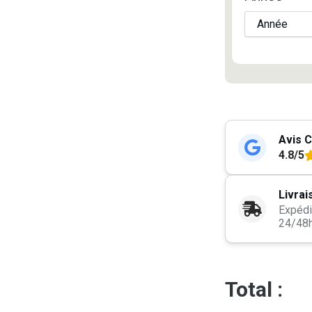
Avis C
4.8/5
Livrai
Expédi
24/48
Total :