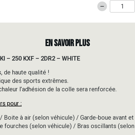
quantité
de
Kit
déco
Motocross
EN SAVOIR PLUS
-
KAWASAKI
I – 250 KXF – 2DR2 – WHITE
-
250
 de haute qualité !
KXF
ique des sports extrêmes.
-
2DR2
 chaleur l’adhésion de la colle sera renforcée.
-
rs pour :
WHITE
/ Boite à air (selon véhicule) / Garde-boue avant et 
e fourches (selon véhicule) / Bras oscillants (selon