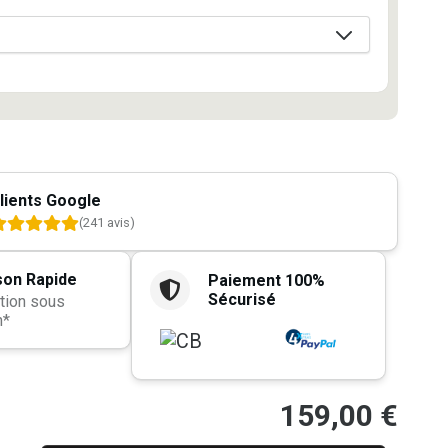
lients Google
(241 avis)
son Rapide
Paiement 100%
Sécurisé
tion sous
h*
159,00
€