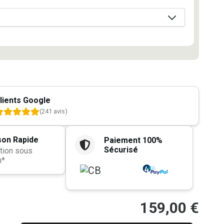
lients Google
(241 avis)
son Rapide
Paiement 100%
Sécurisé
tion sous
h*
159,00
€