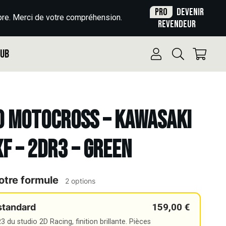
Pro
Devenir
re. Merci de votre compréhension.
revendeur
Pub
o Motocross – KAWASAKI
XF – 2DR3 – GREEN
otre formule
2 options
159,00 €
standard
 du studio 2D Racing, finition brillante. Pièces