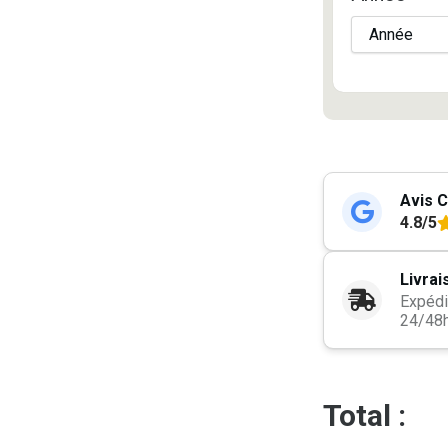
Avis C
4.8/5
Livrai
Expédi
24/48
Total :