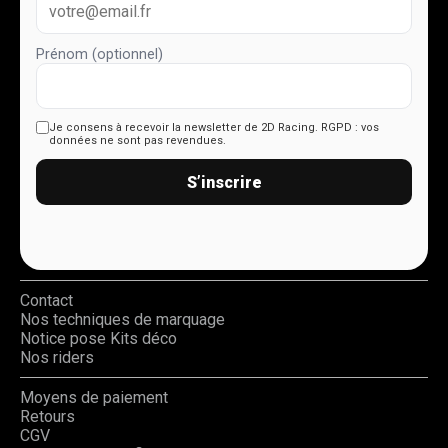
Prénom (optionnel)
Je consens à recevoir la newsletter de 2D Racing.
RGPD : vos
données ne sont pas revendues.
S’inscrire
Contact
Nos techniques de marquage
Notice pose Kits déco
Nos riders
Moyens de paiement
Retours
CGV