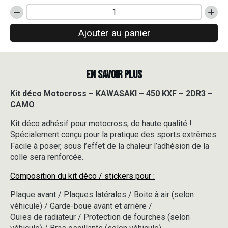
quantité
de
Ajouter au panier
Kit
déco
Motocross
-
EN SAVOIR PLUS
KAWASAKI
-
450
Kit déco Motocross – KAWASAKI – 450 KXF – 2DR3 –
KXF
CAMO
-
2DR3
Kit déco adhésif pour motocross, de haute qualité !
-
Spécialement conçu pour la pratique des sports extrêmes.
CAMO
Facile à poser, sous l’effet de la chaleur l’adhésion de la
colle sera renforcée.
Composition du kit déco / stickers pour :
Plaque avant / Plaques latérales / Boite à air (selon
véhicule) / Garde-boue avant et arrière /
Ouïes de radiateur / Protection de fourches (selon