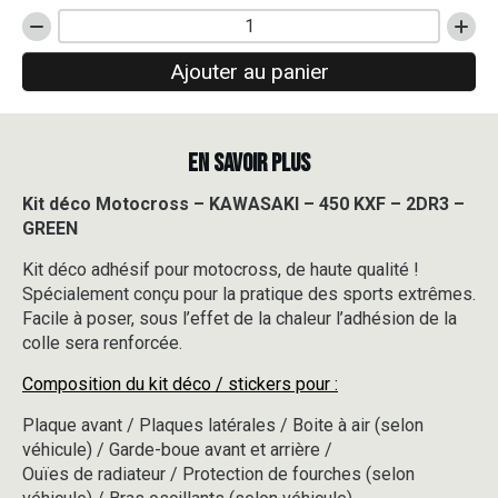
quantité
de
Ajouter au panier
Kit
déco
Motocross
-
EN SAVOIR PLUS
KAWASAKI
-
450
Kit déco Motocross – KAWASAKI – 450 KXF – 2DR3 –
KXF
GREEN
-
2DR3
Kit déco adhésif pour motocross, de haute qualité !
-
Spécialement conçu pour la pratique des sports extrêmes.
GREEN
Facile à poser, sous l’effet de la chaleur l’adhésion de la
colle sera renforcée.
Composition du kit déco / stickers pour :
Plaque avant / Plaques latérales / Boite à air (selon
véhicule) / Garde-boue avant et arrière /
Ouïes de radiateur / Protection de fourches (selon