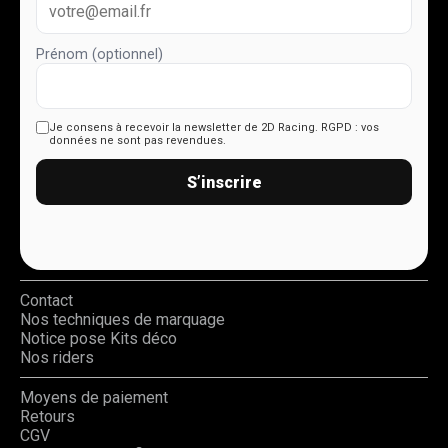
Prénom (optionnel)
Je consens à recevoir la newsletter de 2D Racing.
RGPD : vos
données ne sont pas revendues.
S’inscrire
Contact
Nos techniques de marquage
Notice pose Kits déco
Nos riders
Moyens de paiement
Retours
CGV