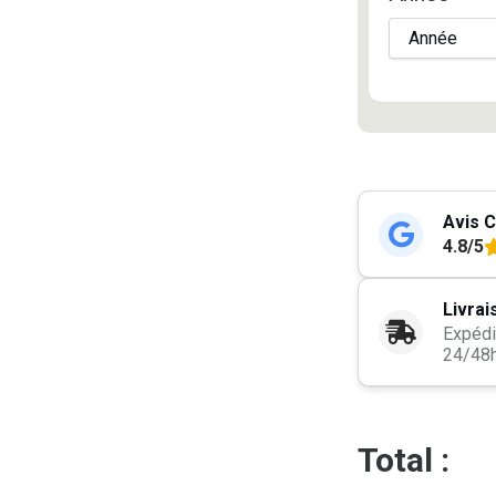
Avis C
4.8/5
Livrai
Expédi
24/48
Total :