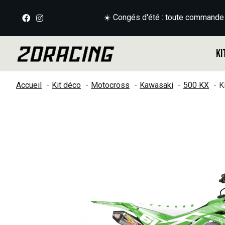
☀️ Congés d'été : toute commande
Ki
Accueil
Kit déco
Motocross
Kawasaki
500 KX
K
Slideshow Items