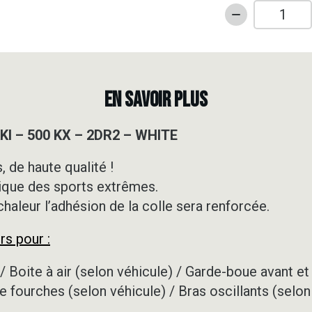
quantité
de
Kit
déco
Motocross
EN SAVOIR PLUS
-
KAWASAKI
I – 500 KX – 2DR2 – WHITE
-
500
 de haute qualité !
KX
ique des sports extrêmes.
-
2DR2
 chaleur l’adhésion de la colle sera renforcée.
-
rs pour :
WHITE
/ Boite à air (selon véhicule) / Garde-boue avant et 
e fourches (selon véhicule) / Bras oscillants (selon