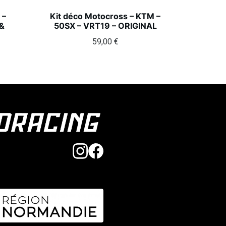
 –
Kit déco Motocross – KTM –
&
50SX – VRT19 – ORIGINAL
59,00
€