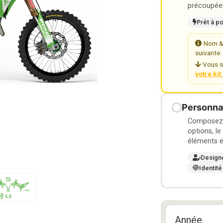
précoupées
Prêt à p
Nom & 
suivante.
Vous s
votre ki
Personnal
Composez v
options, le
éléments e
Design
Identité
Année