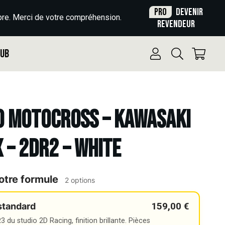
Pro
Devenir
re. Merci de votre compréhension.
revendeur
Pub
o Motocross – KAWASAKI
X – 2DR2 – WHITE
otre formule
2 options
159,00 €
standard
 du studio 2D Racing, finition brillante. Pièces