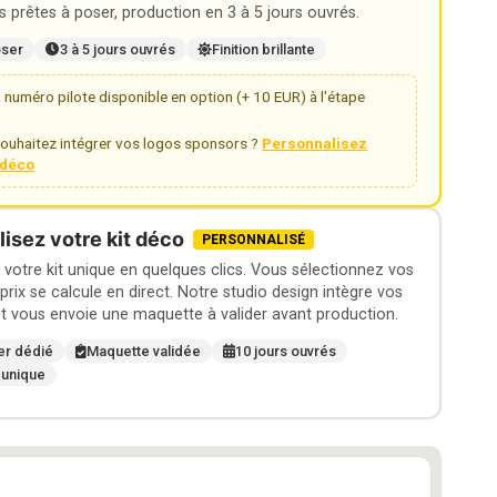
 prêtes à poser, production en 3 à 5 jours ouvrés.
oser
3 à 5 jours ouvrés
Finition brillante
numéro pilote disponible en option (+ 10 EUR) à l'étape
ouhaitez intégrer vos logos sponsors ?
Personnalisez
t déco
isez votre kit déco
PERSONNALISÉ
otre kit unique en quelques clics. Vous sélectionnez vos
 prix se calcule en direct. Notre studio design intègre vos
t vous envoie une maquette à valider avant production.
er dédié
Maquette validée
10 jours ouvrés
 unique