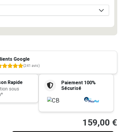
lients Google
(241 avis)
son Rapide
Paiement 100%
Sécurisé
tion sous
h*
159,00
€