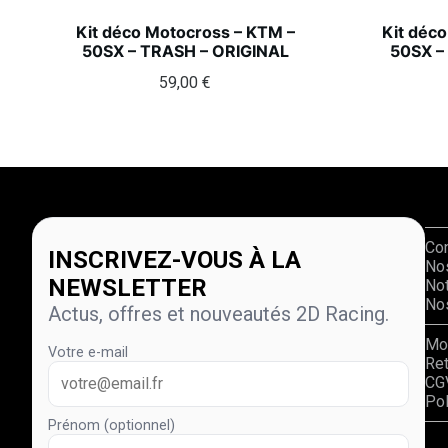
Kit déco Motocross – KTM –
Kit déc
50SX – TRASH – ORIGINAL
50SX –
59,00
€
Co
INSCRIVEZ-VOUS À LA
No
NEWSLETTER
Not
Nos
Actus, offres et nouveautés 2D Racing.
Mo
Votre e-mail
Re
CG
Pol
Prénom (optionnel)