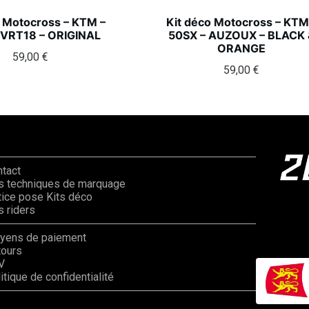
o Motocross – KTM –
Kit déco Motocross – KTM
 VRT18 – ORIGINAL
50SX – AUZOUX – BLACK 
ORANGE
59,00
€
59,00
€
ntact
s techniques de marquage
ice pose Kits déco
 riders
yens de paiement
tours
V
itique de confidentialité