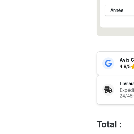
Avis C
4.8/5
Livrai
Expédi
24/48
Total :