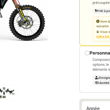
précoupées
Prêt à p
Nom & 
suivante.
Vous s
votre ki
Personnal
Composez v
options, le
éléments e
Design
Identité
Année