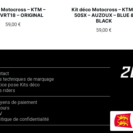
o Motocross – KTM –
Kit déco Motocross – KTM
 VRT18 – ORIGINAL
50SX – AUZOUX – BLUE 
BLACK
59,00
€
59,00
€
ntact
s techniques de marquage
ice pose Kits déco
 riders
yens de paiement
tours
V
itique de confidentialité