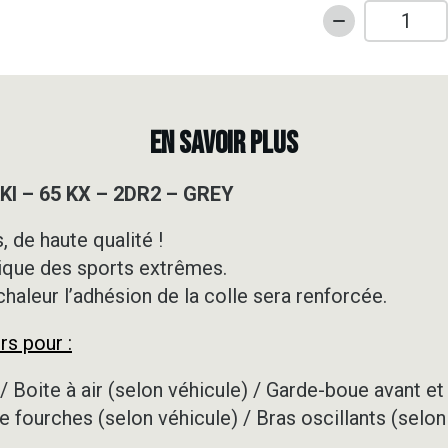
quantité
de
Kit
déco
Motocross
EN SAVOIR PLUS
-
KAWASAKI
I – 65 KX – 2DR2 – GREY
-
65
 de haute qualité !
KX
ique des sports extrêmes.
-
2DR2
 chaleur l’adhésion de la colle sera renforcée.
-
rs pour :
GREY
/ Boite à air (selon véhicule) / Garde-boue avant et 
e fourches (selon véhicule) / Bras oscillants (selon