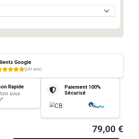
lients Google
(241 avis)
son Rapide
Paiement 100%
Sécurisé
tion sous
h*
79,00
€