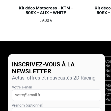
Kit déco Motocross – KTM –
Kit déc
50SX – ALIX – WHITE
50SX –
59,00
€
Co
INSCRIVEZ-VOUS À LA
No
NEWSLETTER
Not
Nos
Actus, offres et nouveautés 2D Racing.
Mo
Votre e-mail
Re
CG
Pol
Prénom (optionnel)