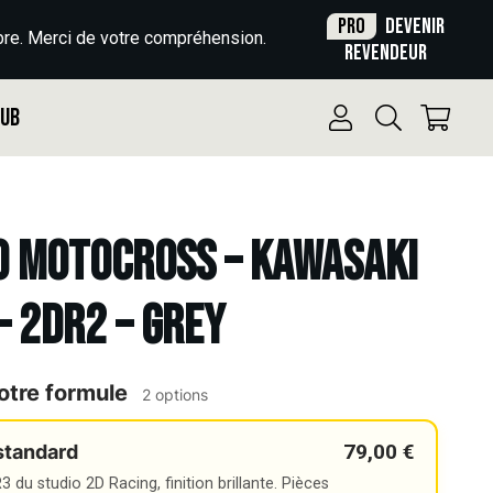
Pro
Devenir
re. Merci de votre compréhension.
revendeur
Pub
o Motocross – KAWASAKI
 – 2DR2 – GREY
otre formule
2 options
79,00 €
standard
 du studio 2D Racing, finition brillante. Pièces