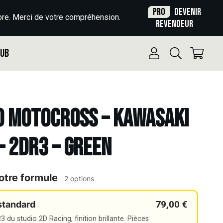
Pro
Devenir
re. Merci de votre compréhension.
revendeur
Pub
o Motocross – KAWASAKI
 – 2DR3 – GREEN
otre formule
2 options
79,00 €
standard
 du studio 2D Racing, finition brillante. Pièces