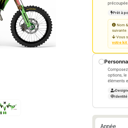
précoupées
Prêt à p
Nom & 
suivante.
Vous s
votre ki
Personnal
Composez v
options, le
éléments e
Design
Identité
Année