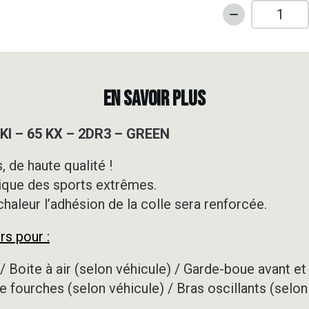
quantité
de
Kit
déco
Motocross
EN SAVOIR PLUS
-
KAWASAKI
I – 65 KX – 2DR3 – GREEN
-
65
 de haute qualité !
KX
ique des sports extrêmes.
-
2DR3
 chaleur l’adhésion de la colle sera renforcée.
-
rs pour :
GREEN
/ Boite à air (selon véhicule) / Garde-boue avant et 
e fourches (selon véhicule) / Bras oscillants (selon