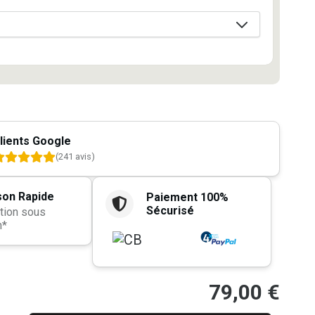
lients Google
(241 avis)
son Rapide
Paiement 100%
Sécurisé
tion sous
h*
79,00
€