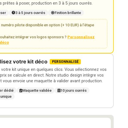
 prêtes à poser, production en 3 à 5 jours ouvrés.
oser
3 à 5 jours ouvrés
Finition brillante
numéro pilote disponible en option (+ 10 EUR) à l'étape
ouhaitez intégrer vos logos sponsors ?
Personnalisez
t déco
isez votre kit déco
PERSONNALISÉ
otre kit unique en quelques clics. Vous sélectionnez vos
 prix se calcule en direct. Notre studio design intègre vos
t vous envoie une maquette à valider avant production.
er dédié
Maquette validée
10 jours ouvrés
 unique