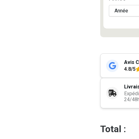
Avis C
4.8/5
Livrai
Expédi
24/48
Total :