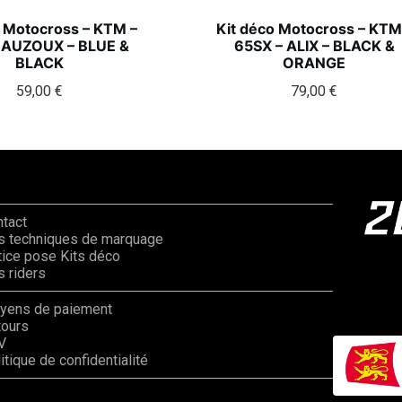
o Motocross – KTM –
Kit déco Motocross – KTM
 AUZOUX – BLUE &
65SX – ALIX – BLACK &
BLACK
ORANGE
59,00
€
79,00
€
ntact
s techniques de marquage
ice pose Kits déco
 riders
yens de paiement
tours
V
itique de confidentialité