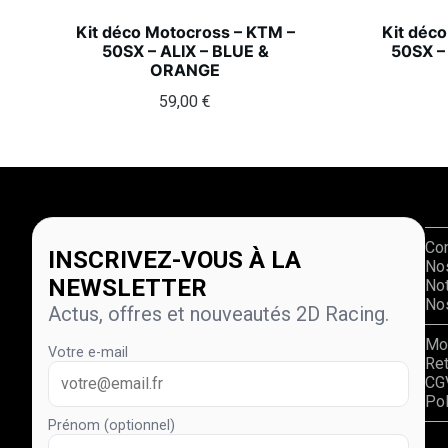
Kit déco Motocross – KTM –
Kit déc
50SX – ALIX – BLUE &
50SX –
ORANGE
59,00
€
Co
INSCRIVEZ-VOUS À LA
No
NEWSLETTER
Not
Nos
Actus, offres et nouveautés 2D Racing.
Mo
Votre e-mail
Re
CG
Pol
Prénom (optionnel)