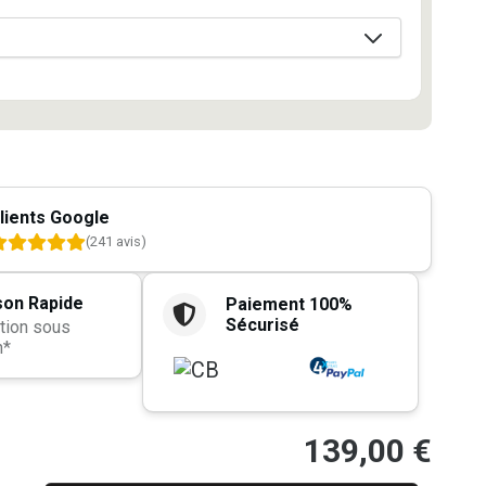
lients Google
(241 avis)
son Rapide
Paiement 100%
Sécurisé
tion sous
h*
139,00
€