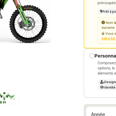
précoupées
Prêt à p
Nom & 
suivante.
Vous s
votre ki
Personnal
Composez v
options, le
éléments e
Design
Identité
Année