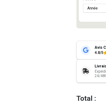
Avis C
4.8/5
Livrai
Expédi
24/48
Total :