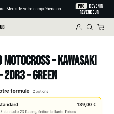
Pro
Devenir
re. Merci de votre compréhension.
revendeur
Pub
o Motocross – KAWASAKI
 – 2DR3 – GREEN
otre formule
2 options
139,00 €
standard
 du studio 2D Racing, finition brillante. Pièces