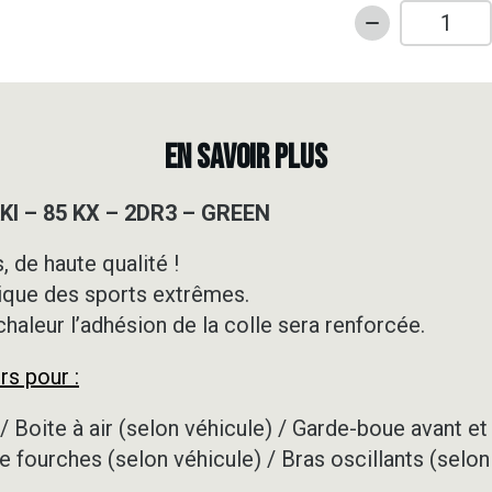
quantité
de
Kit
déco
Motocross
EN SAVOIR PLUS
-
KAWASAKI
I – 85 KX – 2DR3 – GREEN
-
85
 de haute qualité !
KX
ique des sports extrêmes.
-
2DR3
 chaleur l’adhésion de la colle sera renforcée.
-
rs pour :
GREEN
/ Boite à air (selon véhicule) / Garde-boue avant et 
e fourches (selon véhicule) / Bras oscillants (selon