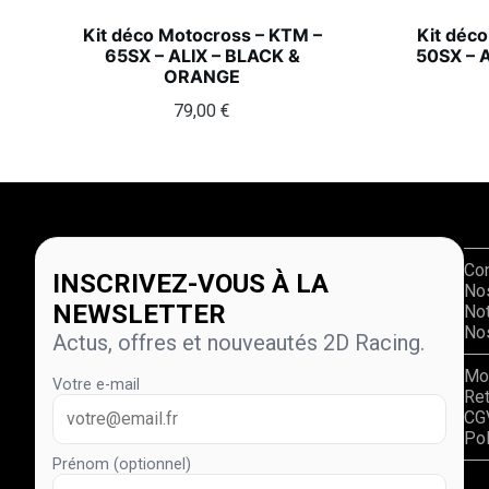
Kit déco Motocross – KTM –
Kit déc
65SX – ALIX – BLACK &
50SX – 
ORANGE
79,00
€
Co
INSCRIVEZ-VOUS À LA
No
NEWSLETTER
Not
Nos
Actus, offres et nouveautés 2D Racing.
Mo
Votre e-mail
Re
CG
Pol
Prénom (optionnel)