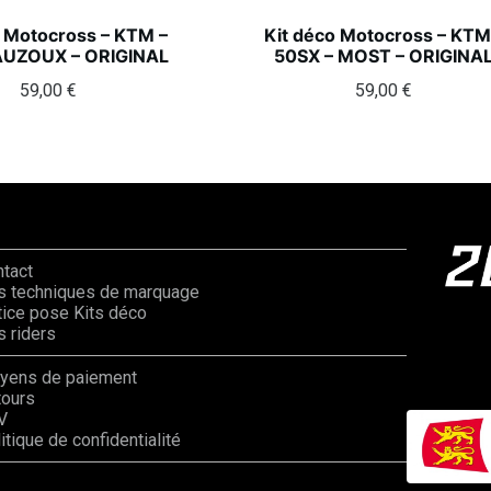
o Motocross – KTM –
Kit déco Motocross – KTM
AUZOUX – ORIGINAL
50SX – MOST – ORIGINA
59,00
€
59,00
€
ntact
s techniques de marquage
ice pose Kits déco
 riders
yens de paiement
tours
V
itique de confidentialité