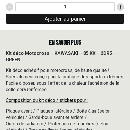
quantité
de
Ajouter au panier
Kit
déco
Motocross
-
EN SAVOIR PLUS
KAWASAKI
-
85
Kit déco Motocross – KAWASAKI – 85 KX – 2DR5 –
KX
GREEN
-
2DR5
Kit déco adhésif pour motocross, de haute qualité !
-
Spécialement conçu pour la pratique des sports extrêmes.
GREEN
Facile à poser, sous l’effet de la chaleur l’adhésion de la
colle sera renforcée.
Composition du kit déco / stickers pour :
Plaque avant / Plaques latérales / Boite à air (selon
véhicule) / Garde-boue avant et arrière /
Ouïes de radiateur / Protection de fourches (selon