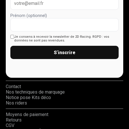
Prénom (optionnel)
Je consens à recevoir la newsletter de 2D Racing.
RGPD : vos
données ne sont pas revendues.
S’inscrire
Contact
Nos techniques de marquage
Notice pose Kits déco
Nos riders
Moyens de paiement
Retours
CGV