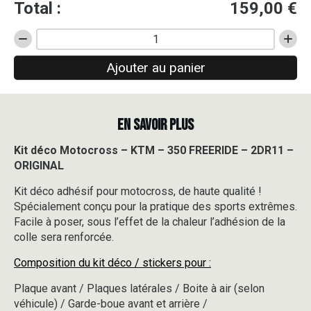
Total :
159,00
€
quantité
de
Ajouter au panier
Kit
déco
Motocross
-
EN SAVOIR PLUS
KTM
-
350
Kit déco Motocross – KTM – 350 FREERIDE – 2DR11 –
FREERIDE
ORIGINAL
-
2DR11
Kit déco adhésif pour motocross, de haute qualité !
-
Spécialement conçu pour la pratique des sports extrêmes.
ORIGINAL
Facile à poser, sous l’effet de la chaleur l’adhésion de la
colle sera renforcée.
Composition du kit déco / stickers pour :
Plaque avant / Plaques latérales / Boite à air (selon
véhicule) / Garde-boue avant et arrière /