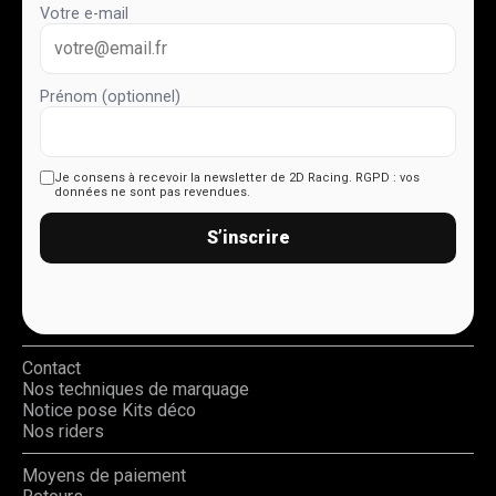
Votre e-mail
Prénom (optionnel)
Je consens à recevoir la newsletter de 2D Racing.
RGPD : vos
données ne sont pas revendues.
S’inscrire
Contact
Nos techniques de marquage
Notice pose Kits déco
Nos riders
Moyens de paiement