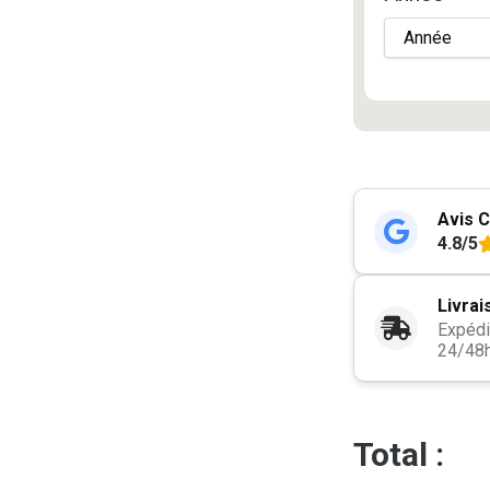
Avis C
4.8/5
Livrai
Expédi
24/48
Total :