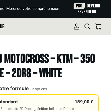
Pro
Devenir
re. Merci de votre compréhension.
revendeur
Pub
o Motocross – KTM – 350
E – 2DR8 – WHITE
otre formule
2 options
159,00 €
standard
 du studio 2D Racing, finition brillante. Pièces