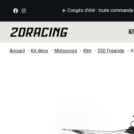
☀️ Congés d'été : toute commande
Ki
Accueil
Kit déco
Motocross
Ktm
350 Freeride
K
Slideshow Items