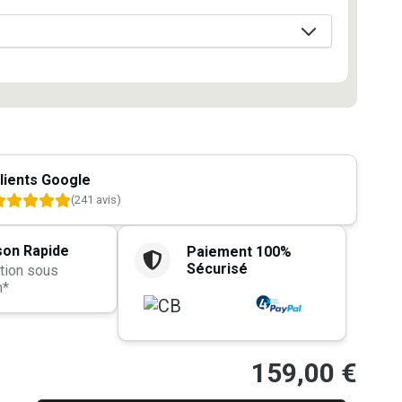
lients Google
(241 avis)
son Rapide
Paiement 100%
Sécurisé
tion sous
h*
159,00
€