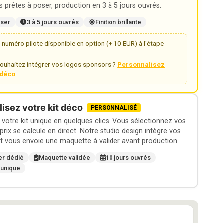
 prêtes à poser, production en 3 à 5 jours ouvrés.
oser
3 à 5 jours ouvrés
Finition brillante
numéro pilote disponible en option (+ 10 EUR) à l'étape
ouhaitez intégrer vos logos sponsors ?
Personnalisez
t déco
isez votre kit déco
PERSONNALISÉ
otre kit unique en quelques clics. Vous sélectionnez vos
 prix se calcule en direct. Notre studio design intègre vos
t vous envoie une maquette à valider avant production.
er dédié
Maquette validée
10 jours ouvrés
 unique