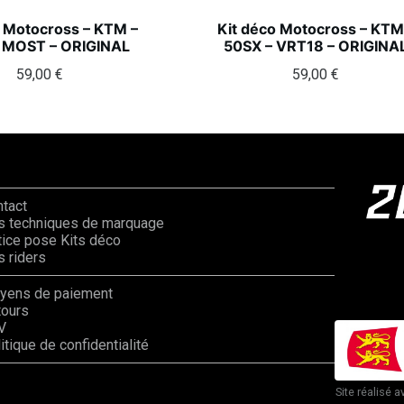
o Motocross – KTM –
Kit déco Motocross – KTM
 MOST – ORIGINAL
50SX – VRT18 – ORIGINA
59,00
€
59,00
€
ntact
s techniques de marquage
ice pose Kits déco
 riders
yens de paiement
tours
V
itique de confidentialité
Site réalisé a