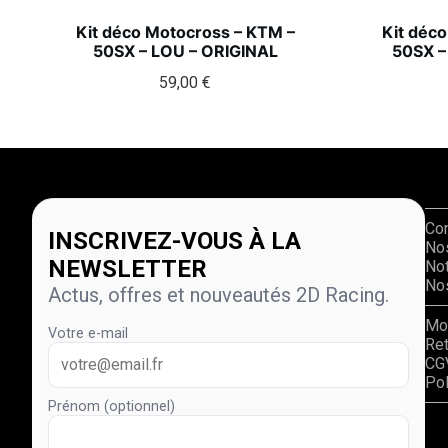
Kit déco Motocross – KTM –
Kit déc
50SX – LOU – ORIGINAL
50SX –
59,00
€
Co
INSCRIVEZ-VOUS À LA
No
NEWSLETTER
Not
Nos
Actus, offres et nouveautés 2D Racing.
Mo
Votre e-mail
Re
CG
Pol
Prénom (optionnel)