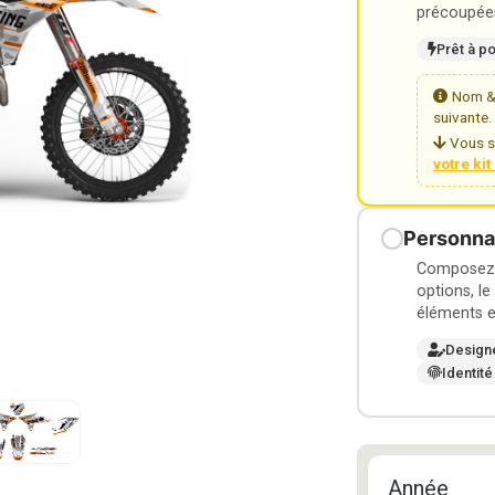
précoupées
Prêt à p
Nom & 
suivante.
Vous s
votre ki
Personnal
Composez v
options, le
éléments e
Design
Identité
Année