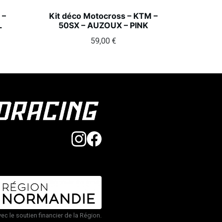
 –
Kit déco Motocross – KTM –
L
50SX – AUZOUX – PINK
59,00
€
vec le soutien financier de la Région.