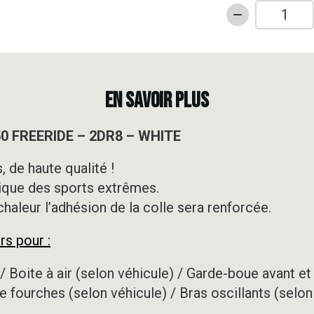
quantité
de
Kit
déco
Motocross
EN SAVOIR PLUS
-
KTM
50 FREERIDE – 2DR8 – WHITE
-
350
 de haute qualité !
FREERIDE
ique des sports extrêmes.
-
2DR8
 chaleur l’adhésion de la colle sera renforcée.
-
rs pour :
WHITE
/ Boite à air (selon véhicule) / Garde-boue avant et 
e fourches (selon véhicule) / Bras oscillants (selon