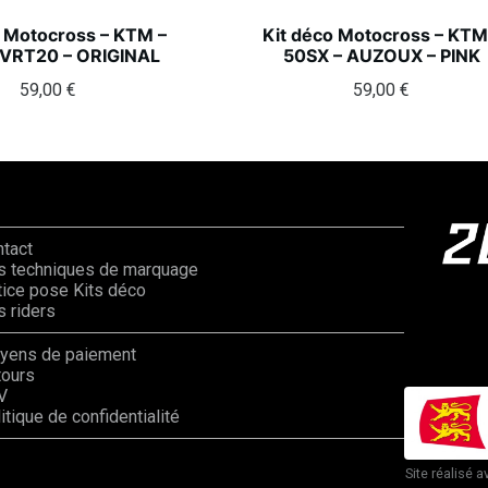
o Motocross – KTM –
Kit déco Motocross – KTM
 VRT20 – ORIGINAL
50SX – AUZOUX – PINK
59,00
€
59,00
€
ntact
s techniques de marquage
ice pose Kits déco
 riders
yens de paiement
tours
V
itique de confidentialité
Site réalisé a