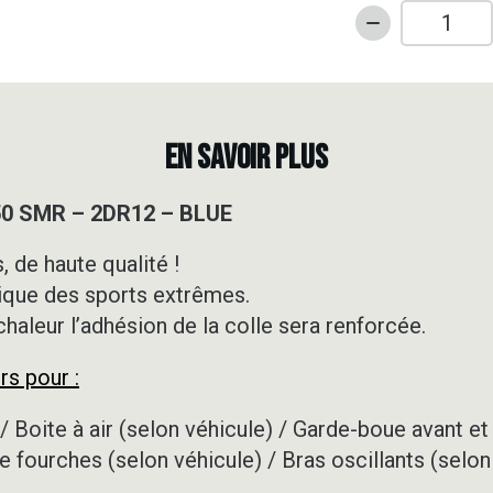
quantité
de
Kit
déco
Motocross
EN SAVOIR PLUS
-
KTM
50 SMR – 2DR12 – BLUE
-
450
 de haute qualité !
SMR
ique des sports extrêmes.
-
2DR12
 chaleur l’adhésion de la colle sera renforcée.
-
rs pour :
BLUE
/ Boite à air (selon véhicule) / Garde-boue avant et 
e fourches (selon véhicule) / Bras oscillants (selon