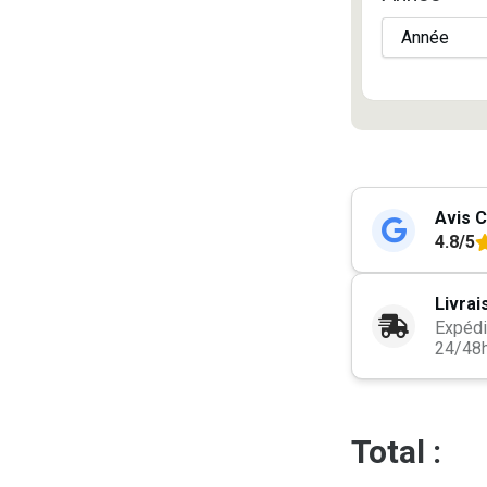
Avis C
4.8/5
Livrai
Expédi
24/48
Total :