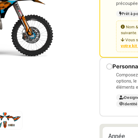
précoupées
Prêt à p
Nom & 
suivante.
Vous s
votre ki
Personnal
Composez v
options, le
éléments e
Design
Identité
Année