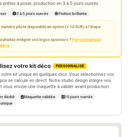
 prêtes à poser, production en 3 à 5 jours ouvrés.
oser
3 à 5 jours ouvrés
Finition brillante
numéro pilote disponible en option (+ 10 EUR) à l'étape
ouhaitez intégrer vos logos sponsors ?
Personnalisez
t déco
isez votre kit déco
PERSONNALISÉ
otre kit unique en quelques clics. Vous sélectionnez vos
 prix se calcule en direct. Notre studio design intègre vos
t vous envoie une maquette à valider avant production.
er dédié
Maquette validée
10 jours ouvrés
 unique