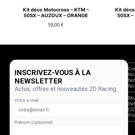
Kit déco Motocross – KTM –
Kit déc
50SX – AUZOUX – ORANGE
50SX –
59,00
€
Co
INSCRIVEZ-VOUS À LA
No
NEWSLETTER
Not
Nos
Actus, offres et nouveautés 2D Racing.
Mo
Votre e-mail
Re
CG
Pol
Prénom (optionnel)