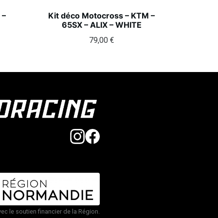
 –
Kit déco Motocross – KTM –
65SX – ALIX – WHITE
79,00
€
vec le soutien financier de la Région.