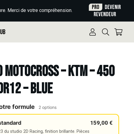
Pro
Devenir
re. Merci de votre compréhension.
revendeur
Pub
o Motocross – KTM – 450
DR12 – BLUE
otre formule
2 options
159,00 €
standard
 du studio 2D Racing, finition brillante. Pièces