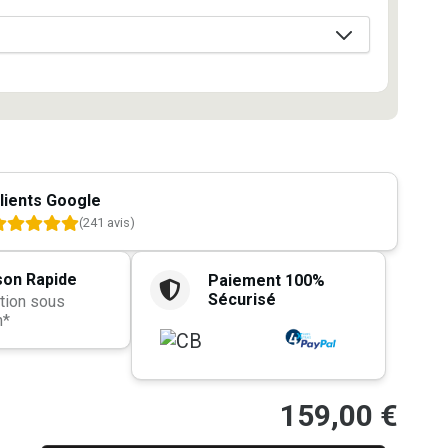
lients Google
(241 avis)
son Rapide
Paiement 100%
Sécurisé
tion sous
h*
159,00
€