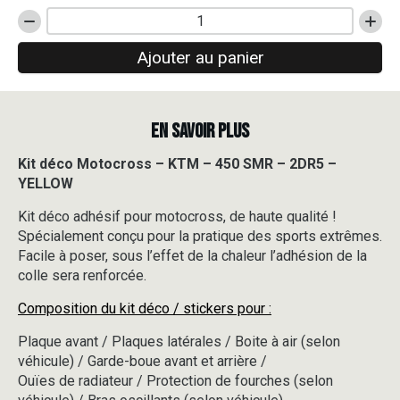
quantité
de
Ajouter au panier
Kit
déco
Motocross
-
EN SAVOIR PLUS
KTM
-
450
Kit déco Motocross – KTM – 450 SMR – 2DR5 –
SMR
YELLOW
-
2DR5
Kit déco adhésif pour motocross, de haute qualité !
-
Spécialement conçu pour la pratique des sports extrêmes.
YELLOW
Facile à poser, sous l’effet de la chaleur l’adhésion de la
colle sera renforcée.
Composition du kit déco / stickers pour :
Plaque avant / Plaques latérales / Boite à air (selon
véhicule) / Garde-boue avant et arrière /
Ouïes de radiateur / Protection de fourches (selon