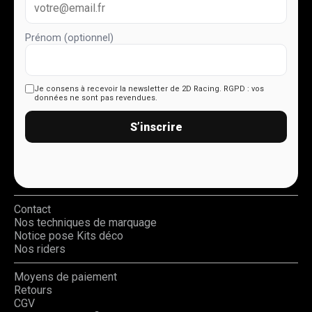
Prénom (optionnel)
Je consens à recevoir la newsletter de 2D Racing.
RGPD : vos
données ne sont pas revendues.
S’inscrire
Contact
Nos techniques de marquage
Notice pose Kits déco
Nos riders
Moyens de paiement
Retours
CGV