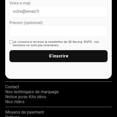
Votre e-mail
Prénom (optionnel)
Je consens à recevoir la newsletter de 2D Racing.
RGPD : vos
données ne sont pas revendues.
S’inscrire
Contact
Nos techniques de marquage
Notice pose Kits déco
Nos riders
Moyens de paiement