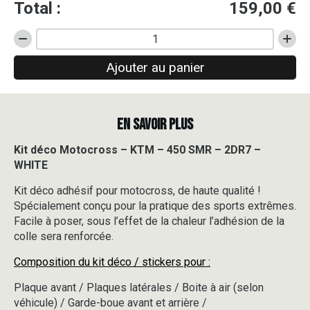
Total :
159,00
€
quantité
de
Ajouter au panier
Kit
déco
Motocross
-
EN SAVOIR PLUS
KTM
-
450
Kit déco Motocross – KTM – 450 SMR – 2DR7 –
SMR
WHITE
-
2DR7
Kit déco adhésif pour motocross, de haute qualité !
-
Spécialement conçu pour la pratique des sports extrêmes.
WHITE
Facile à poser, sous l’effet de la chaleur l’adhésion de la
colle sera renforcée.
Composition du kit déco / stickers pour :
Plaque avant / Plaques latérales / Boite à air (selon
véhicule) / Garde-boue avant et arrière /