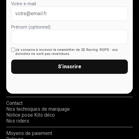
Votre e-mail
Prénom (optionnel)
Je consens à recevoir la newsletter de 2D Racing.
RGPD : vos
données ne sont pas revendues.
S’inscrire
Contact
Nos techniques de marquage
Notice pose Kits déco
Nos riders
Moyens de paiement