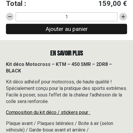
Total :
159,00
€
quantité
de
Ajouter au panier
Kit
déco
Motocross
-
EN SAVOIR PLUS
KTM
-
450
Kit déco Motocross – KTM – 450 SMR – 2DR8 –
SMR
BLACK
-
2DR8
Kit déco adhésif pour motocross, de haute qualité !
-
Spécialement conçu pour la pratique des sports extrêmes.
BLACK
Facile à poser, sous l’effet de la chaleur l’adhésion de la
colle sera renforcée.
Composition du kit déco / stickers pour :
Plaque avant / Plaques latérales / Boite à air (selon
véhicule) / Garde-boue avant et arrière /