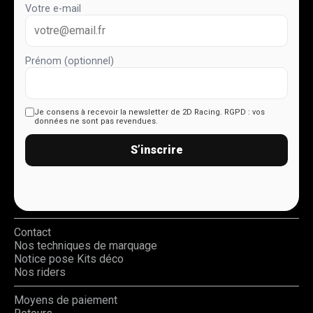
Votre e-mail
Prénom (optionnel)
Je consens à recevoir la newsletter de 2D Racing.
RGPD : vos
données ne sont pas revendues.
S’inscrire
Contact
Nos techniques de marquage
Notice pose Kits déco
Nos riders
Moyens de paiement