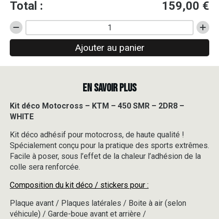
Total :
159,00
€
quantité
de
Ajouter au panier
Kit
déco
Motocross
-
EN SAVOIR PLUS
KTM
-
450
Kit déco Motocross – KTM – 450 SMR – 2DR8 –
SMR
WHITE
-
2DR8
Kit déco adhésif pour motocross, de haute qualité !
-
Spécialement conçu pour la pratique des sports extrêmes.
WHITE
Facile à poser, sous l’effet de la chaleur l’adhésion de la
colle sera renforcée.
Composition du kit déco / stickers pour :
Plaque avant / Plaques latérales / Boite à air (selon
véhicule) / Garde-boue avant et arrière /