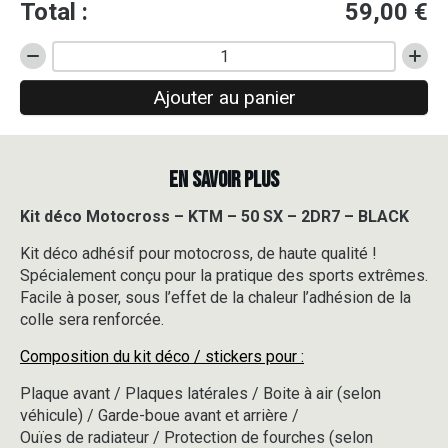
Total :
59,00
€
quantité
de
Ajouter au panier
Kit
déco
Motocross
-
EN SAVOIR PLUS
KTM
-
50
Kit déco Motocross – KTM – 50 SX – 2DR7 – BLACK
SX
Kit déco adhésif pour motocross, de haute qualité !
-
2DR7
Spécialement conçu pour la pratique des sports extrêmes.
-
Facile à poser, sous l’effet de la chaleur l’adhésion de la
BLACK
colle sera renforcée.
Composition du kit déco / stickers pour :
Plaque avant / Plaques latérales / Boite à air (selon
véhicule) / Garde-boue avant et arrière /
Ouïes de radiateur / Protection de fourches (selon