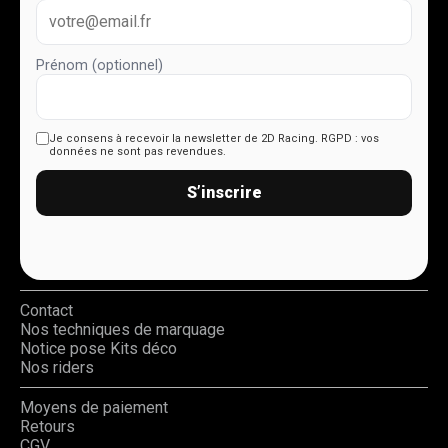
Prénom (optionnel)
Je consens à recevoir la newsletter de 2D Racing.
RGPD : vos
données ne sont pas revendues.
S’inscrire
Contact
Nos techniques de marquage
Notice pose Kits déco
Nos riders
Moyens de paiement
Retours
CGV