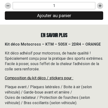
quantité
de
Ajouter au panier
Kit
déco
Motocross
-
EN SAVOIR PLUS
KTM
-
50SX
Kit déco Motocross – KTM – 50SX – 2DR4 – ORANGE
-
Kit déco adhésif pour motocross, de haute qualité !
2DR4
-
Spécialement conçu pour la pratique des sports extrêmes.
ORANGE
Facile à poser, sous l’effet de la chaleur l’adhésion de la
colle sera renforcée.
Composition du kit déco / stickers pour :
Plaque avant / Plaques latérales / Boite à air (selon
véhicule) / Garde-boue avant et arrière /
Ouïes de radiateur / Protection de fourches (selon
véhicule) / Bras oscillants (selon véhicule).