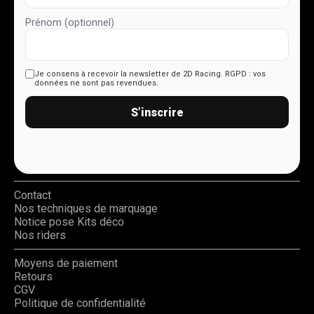
Prénom (optionnel)
Je consens à recevoir la newsletter de 2D Racing.
RGPD : vos
données ne sont pas revendues.
S’inscrire
Contact
Nos techniques de marquage
Notice pose Kits déco
Nos riders
Moyens de paiement
Retours
CGV
Politique de confidentialité