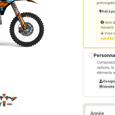
précoupées
Prêt à p
Nom & 
suivante.
Vous s
votre ki
Personnal
Composez v
options, le
éléments e
Design
Identité
Année