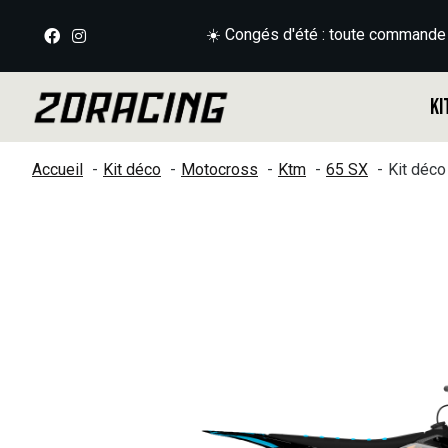
☀️ Congés d'été : toute commande
Ki
Accueil
Kit déco
Motocross
Ktm
65 SX
Kit déc
Slideshow Items