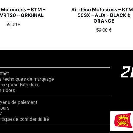
o Motocross – KTM –
Kit déco Motocross – KTM
 VRT20 – ORIGINAL
50SX – ALIX – BLACK &
ORANGE
59,00
€
59,00
€
ntact
s techniques de marquage
ice pose Kits déco
 riders
yens de paiement
tours
V
itique de confidentialité