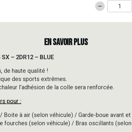
quantité
de
Kit
déco
Motocross
EN SAVOIR PLUS
-
KTM
5 SX – 2DR12 – BLUE
-
65
 de haute qualité !
SX
ique des sports extrêmes.
-
2DR12
 chaleur l’adhésion de la colle sera renforcée.
-
rs pour :
BLUE
/ Boite à air (selon véhicule) / Garde-boue avant et 
e fourches (selon véhicule) / Bras oscillants (selon