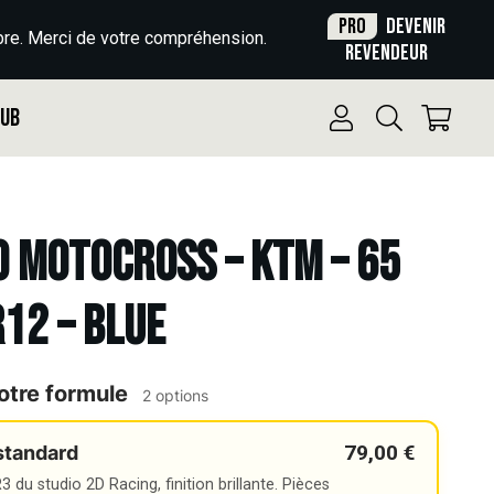
Pro
Devenir
re. Merci de votre compréhension.
revendeur
Pub
o Motocross – KTM – 65
R12 – BLUE
otre formule
2 options
79,00 €
standard
 du studio 2D Racing, finition brillante. Pièces