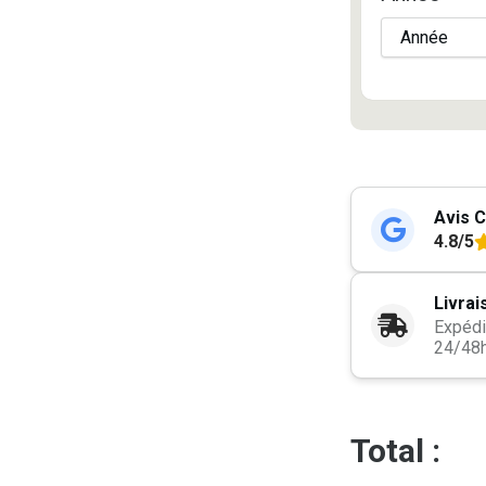
Avis C
4.8/5
Livrai
Expédi
24/48
Total :