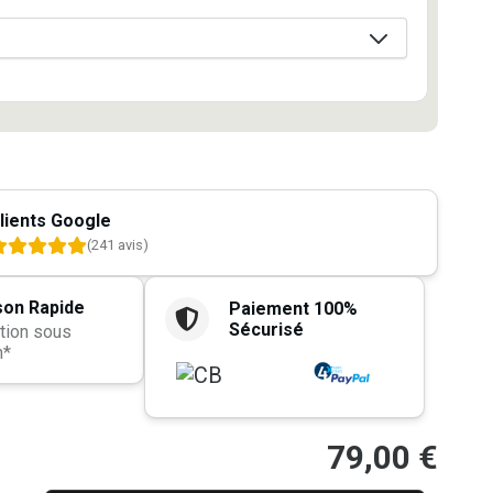
lients Google
(241 avis)
son Rapide
Paiement 100%
Sécurisé
tion sous
h*
79,00
€