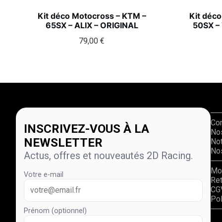
Kit déco Motocross – KTM –
Kit déc
65SX – ALIX – ORIGINAL
50SX –
79,00
€
Co
INSCRIVEZ-VOUS À LA
No
NEWSLETTER
Not
Nos
Actus, offres et nouveautés 2D Racing.
Mo
Votre e-mail
Re
CG
Pol
Prénom (optionnel)