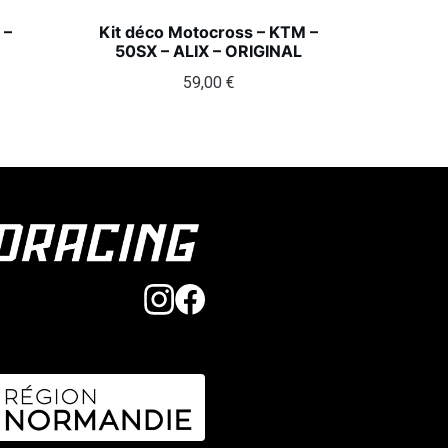
 –
Kit déco Motocross – KTM –
50SX – ALIX – ORIGINAL
59,00
€