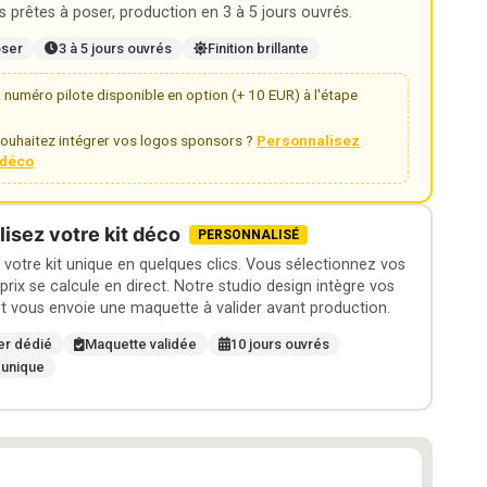
 prêtes à poser, production en 3 à 5 jours ouvrés.
oser
3 à 5 jours ouvrés
Finition brillante
numéro pilote disponible en option (+ 10 EUR) à l'étape
ouhaitez intégrer vos logos sponsors ?
Personnalisez
t déco
isez votre kit déco
PERSONNALISÉ
otre kit unique en quelques clics. Vous sélectionnez vos
 prix se calcule en direct. Notre studio design intègre vos
t vous envoie une maquette à valider avant production.
er dédié
Maquette validée
10 jours ouvrés
 unique