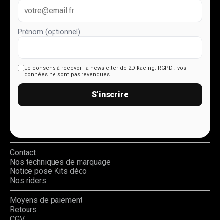
Prénom (optionnel)
Je consens à recevoir la newsletter de 2D Racing.
RGPD : vos
données ne sont pas revendues.
S’inscrire
Contact
Nos techniques de marquage
Notice pose Kits déco
Nos riders
Moyens de paiement
Retours
CGV