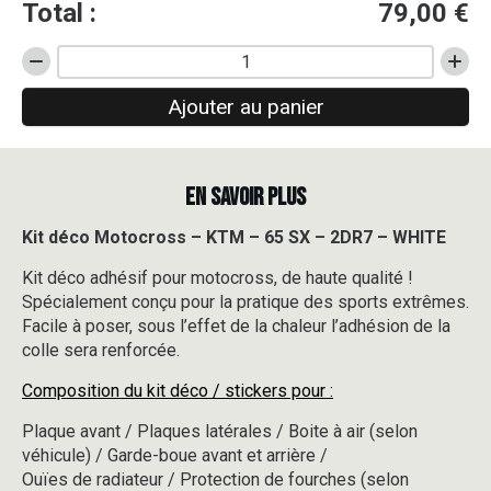
Total :
79,00
€
quantité
de
Ajouter au panier
Kit
déco
Motocross
-
EN SAVOIR PLUS
KTM
-
65
Kit déco Motocross – KTM – 65 SX – 2DR7 – WHITE
SX
Kit déco adhésif pour motocross, de haute qualité !
-
2DR7
Spécialement conçu pour la pratique des sports extrêmes.
-
Facile à poser, sous l’effet de la chaleur l’adhésion de la
WHITE
colle sera renforcée.
Composition du kit déco / stickers pour :
Plaque avant / Plaques latérales / Boite à air (selon
véhicule) / Garde-boue avant et arrière /
Ouïes de radiateur / Protection de fourches (selon