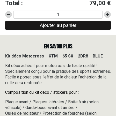
Total :
79,00
€
quantité
de
Ajouter au panier
Kit
déco
Motocross
-
EN SAVOIR PLUS
KTM
-
65
Kit déco Motocross – KTM – 65 SX – 2DR8 – BLUE
SX
Kit déco adhésif pour motocross, de haute qualité !
-
2DR8
Spécialement conçu pour la pratique des sports extrêmes.
-
Facile à poser, sous l’effet de la chaleur l’adhésion de la
BLUE
colle sera renforcée.
Composition du kit déco / stickers pour :
Plaque avant / Plaques latérales / Boite à air (selon
véhicule) / Garde-boue avant et arrière /
Ouïes de radiateur / Protection de fourches (selon