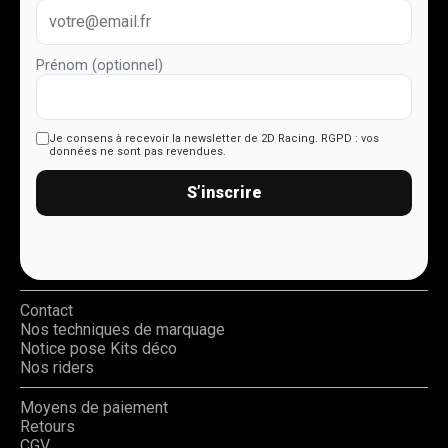
Prénom (optionnel)
Je consens à recevoir la newsletter de 2D Racing.
RGPD : vos
données ne sont pas revendues.
S’inscrire
Contact
Nos techniques de marquage
Notice pose Kits déco
Nos riders
Moyens de paiement
Retours
CGV