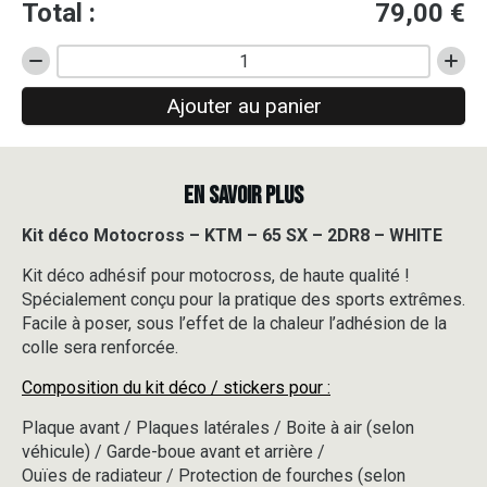
Total :
79,00
€
quantité
de
Ajouter au panier
Kit
déco
Motocross
-
EN SAVOIR PLUS
KTM
-
65
Kit déco Motocross – KTM – 65 SX – 2DR8 – WHITE
SX
Kit déco adhésif pour motocross, de haute qualité !
-
2DR8
Spécialement conçu pour la pratique des sports extrêmes.
-
Facile à poser, sous l’effet de la chaleur l’adhésion de la
WHITE
colle sera renforcée.
Composition du kit déco / stickers pour :
Plaque avant / Plaques latérales / Boite à air (selon
véhicule) / Garde-boue avant et arrière /
Ouïes de radiateur / Protection de fourches (selon