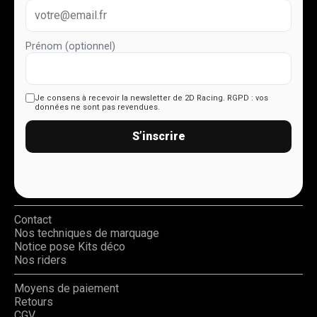
Prénom (optionnel)
Je consens à recevoir la newsletter de 2D Racing.
RGPD : vos
données ne sont pas revendues.
S’inscrire
Contact
Nos techniques de marquage
Notice pose Kits déco
Nos riders
Moyens de paiement
Retours
CGV