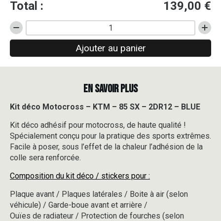
Total :
139,00
€
quantité
de
Ajouter au panier
Kit
déco
Motocross
-
EN SAVOIR PLUS
KTM
-
85
Kit déco Motocross – KTM – 85 SX – 2DR12 – BLUE
SX
Kit déco adhésif pour motocross, de haute qualité !
-
2DR12
Spécialement conçu pour la pratique des sports extrêmes.
-
Facile à poser, sous l’effet de la chaleur l’adhésion de la
BLUE
colle sera renforcée.
Composition du kit déco / stickers pour :
Plaque avant / Plaques latérales / Boite à air (selon
véhicule) / Garde-boue avant et arrière /
Ouïes de radiateur / Protection de fourches (selon