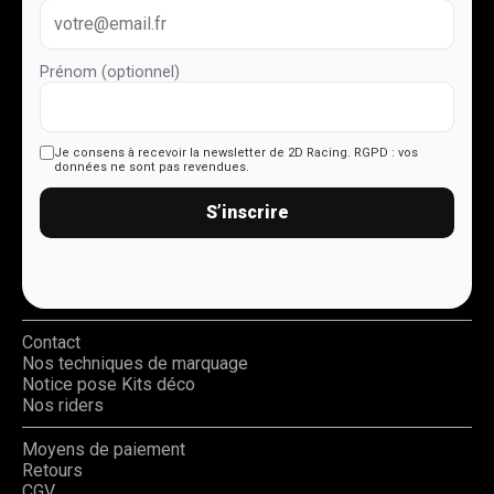
Prénom (optionnel)
Je consens à recevoir la newsletter de 2D Racing.
RGPD : vos
données ne sont pas revendues.
S’inscrire
Contact
Nos techniques de marquage
Notice pose Kits déco
Nos riders
Moyens de paiement
Retours
CGV