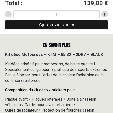
Total :
139,00
€
quantité
de
Ajouter au panier
Kit
déco
Motocross
-
EN SAVOIR PLUS
KTM
-
85
Kit déco Motocross – KTM – 85 SX – 2DR7 – BLACK
SX
Kit déco adhésif pour motocross, de haute qualité !
-
2DR7
Spécialement conçu pour la pratique des sports extrêmes.
-
Facile à poser, sous l’effet de la chaleur l’adhésion de la
BLACK
colle sera renforcée.
Composition du kit déco / stickers pour :
Plaque avant / Plaques latérales / Boite à air (selon
véhicule) / Garde-boue avant et arrière /
Ouïes de radiateur / Protection de fourches (selon