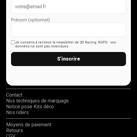
Prénom (optionnel)
Je consens à recevoir la newsletter de 2D Racing.
RGPD : vos
données ne sont pas revendues.
S’inscrire
Contact
Nos techniques de marquage
Notice pose Kits déco
Nos riders
Moyens de paiement
Retours
CGV