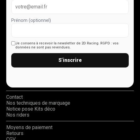
Prénom (optionnel)
Je consens à recevoir la newsletter de 2D Racing.
RGPD : vos
données ne sont pas revendues.
S’inscrire
Contact
Nos techniques de marquage
Notice pose Kits déco
Nos riders
Moyens de paiement
Retours
CGV