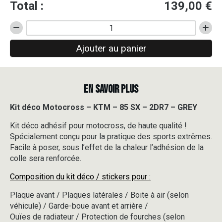
Total :
139,00
€
quantité
de
Ajouter au panier
Kit
déco
Motocross
-
EN SAVOIR PLUS
KTM
-
85
Kit déco Motocross – KTM – 85 SX – 2DR7 – GREY
SX
Kit déco adhésif pour motocross, de haute qualité !
-
2DR7
Spécialement conçu pour la pratique des sports extrêmes.
-
Facile à poser, sous l’effet de la chaleur l’adhésion de la
GREY
colle sera renforcée.
Composition du kit déco / stickers pour :
Plaque avant / Plaques latérales / Boite à air (selon
véhicule) / Garde-boue avant et arrière /
Ouïes de radiateur / Protection de fourches (selon