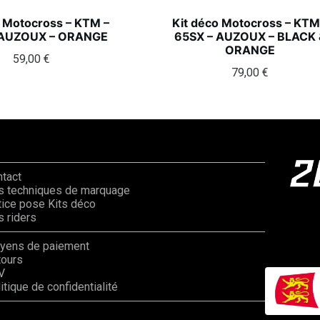
o Motocross – KTM –
Kit déco Motocross – KTM
 AUZOUX – ORANGE
65SX – AUZOUX – BLACK 
ORANGE
59,00
€
79,00
€
ntact
s techniques de marquage
ice pose Kits déco
 riders
yens de paiement
tours
V
itique de confidentialité