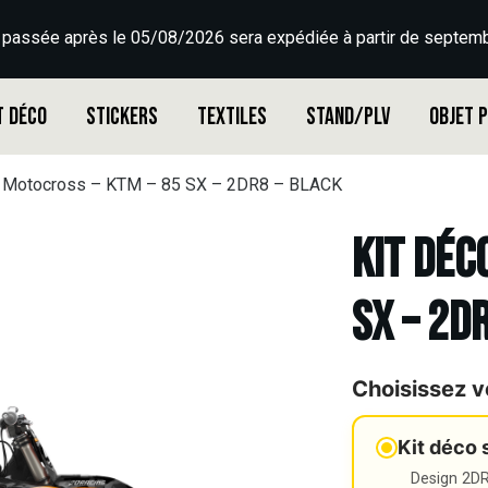
 passée après le 05/08/2026 sera expédiée à partir de septemb
t déco
Stickers
Textiles
Stand/PLV
Objet 
o Motocross – KTM – 85 SX – 2DR8 – BLACK
Kit déc
SX – 2D
Choisissez v
Kit déco 
Design 2DR3