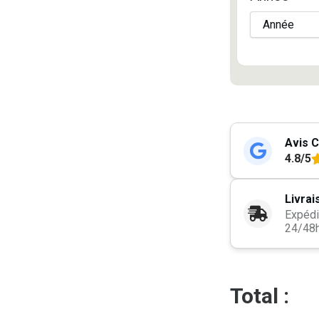
Avis C
4.8/5
Livrai
Expédi
24/48
Total :