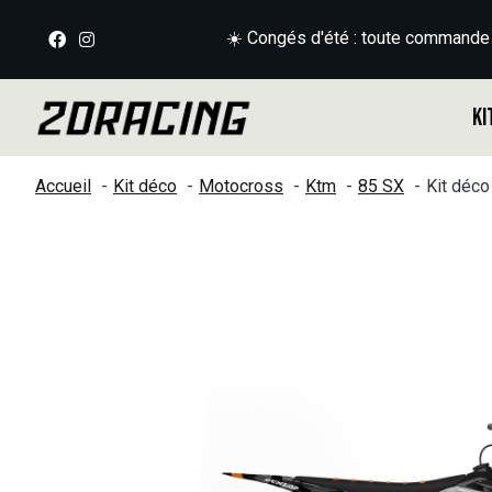
☀️ Congés d'été : toute commande
Ki
Accueil
Kit déco
Motocross
Ktm
85 SX
Kit déc
Slideshow Items