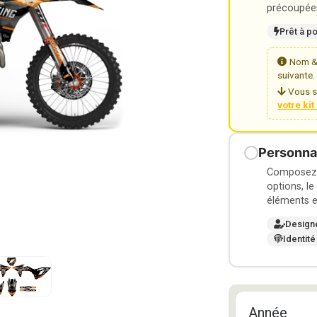
précoupées
Prêt à p
Nom & 
suivante.
Vous s
votre ki
Personnal
Composez v
options, le
éléments e
Design
Identité
Année