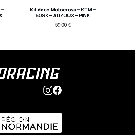
 –
Kit déco Motocross – KTM –
&
50SX – AUZOUX – PINK
59,00
€