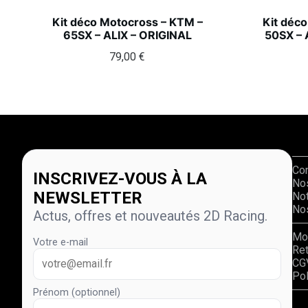
Kit déco Motocross – KTM –
Kit déc
65SX – ALIX – ORIGINAL
50SX –
79,00
€
Co
INSCRIVEZ-VOUS À LA
No
NEWSLETTER
Not
Nos
Actus, offres et nouveautés 2D Racing.
Mo
Votre e-mail
Re
CG
Pol
Prénom (optionnel)