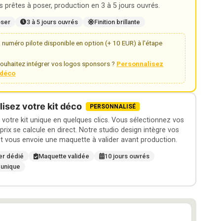
 prêtes à poser, production en 3 à 5 jours ouvrés.
oser
3 à 5 jours ouvrés
Finition brillante
numéro pilote disponible en option (+ 10 EUR) à l'étape
ouhaitez intégrer vos logos sponsors ?
Personnalisez
t déco
isez votre kit déco
PERSONNALISÉ
otre kit unique en quelques clics. Vous sélectionnez vos
 prix se calcule en direct. Notre studio design intègre vos
t vous envoie une maquette à valider avant production.
er dédié
Maquette validée
10 jours ouvrés
 unique