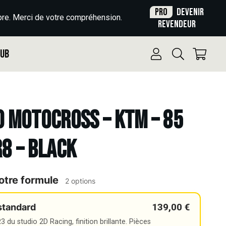
Pro
Devenir
re. Merci de votre compréhension.
revendeur
Pub
o Motocross – KTM – 85
R8 – BLACK
otre formule
2 options
139,00 €
standard
 du studio 2D Racing, finition brillante. Pièces