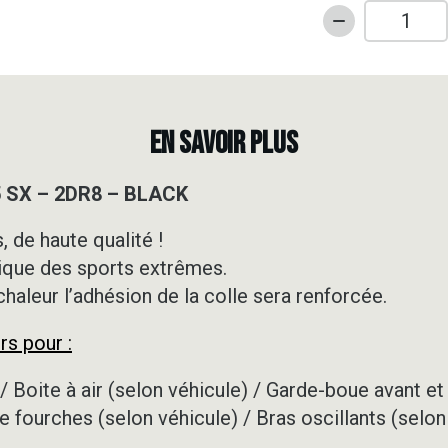
quantité
de
Kit
déco
Motocross
EN SAVOIR PLUS
-
KTM
5 SX – 2DR8 – BLACK
-
85
 de haute qualité !
SX
ique des sports extrêmes.
-
2DR8
 chaleur l’adhésion de la colle sera renforcée.
-
rs pour :
BLACK
/ Boite à air (selon véhicule) / Garde-boue avant et 
e fourches (selon véhicule) / Bras oscillants (selon