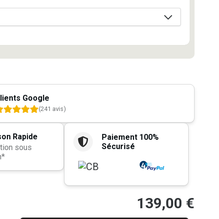
lients Google
(241 avis)
son Rapide
Paiement 100%
Sécurisé
tion sous
h*
139,00
€