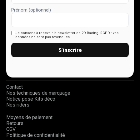
Prénom (optionnel)
Je consens à recevoir la newsletter de 2D Racing.
RGPD : vos
données ne sont pas revendues.
S’inscrire
Contact
Nos techniques de marquage
Notice pose Kits déco
Nos riders
Moyens de paiement
Retours
CGV
Politique de confidentialité