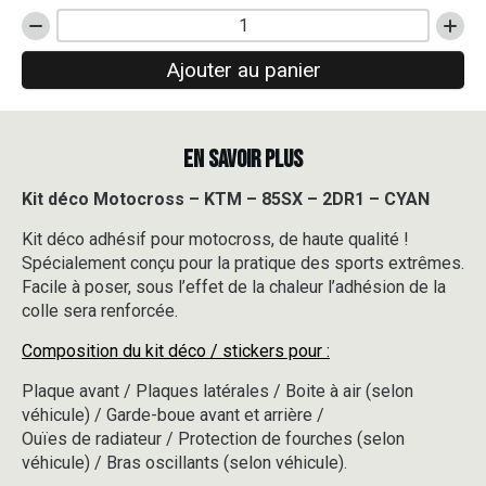
quantité
de
Ajouter au panier
Kit
déco
Motocross
-
EN SAVOIR PLUS
KTM
-
85SX
Kit déco Motocross – KTM – 85SX – 2DR1 – CYAN
-
Kit déco adhésif pour motocross, de haute qualité !
2DR1
-
Spécialement conçu pour la pratique des sports extrêmes.
CYAN
Facile à poser, sous l’effet de la chaleur l’adhésion de la
colle sera renforcée.
Composition du kit déco / stickers pour :
Plaque avant / Plaques latérales / Boite à air (selon
véhicule) / Garde-boue avant et arrière /
Ouïes de radiateur / Protection de fourches (selon
véhicule) / Bras oscillants (selon véhicule).