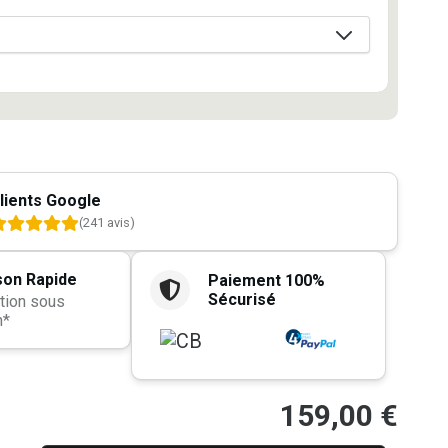
lients Google
(241 avis)
son Rapide
Paiement 100%
Sécurisé
tion sous
h*
159,00
€