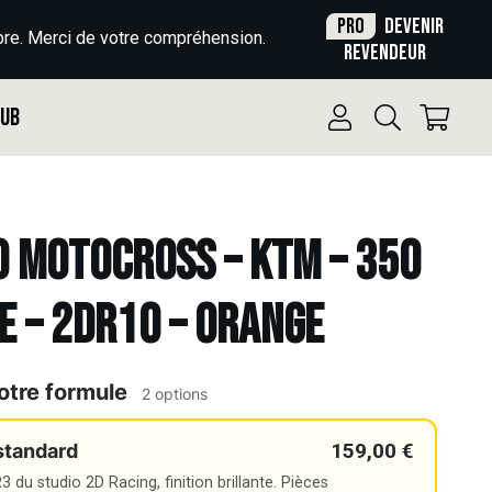
Pro
Devenir
re. Merci de votre compréhension.
revendeur
Pub
o Motocross – KTM – 350
E – 2DR10 – ORANGE
otre formule
2 options
159,00 €
standard
 du studio 2D Racing, finition brillante. Pièces