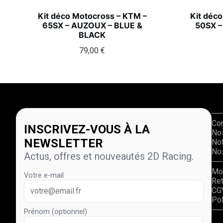
Kit déco Motocross – KTM –
Kit déc
65SX – AUZOUX – BLUE &
50SX –
BLACK
79,00
€
Co
INSCRIVEZ-VOUS À LA
No
NEWSLETTER
Not
Nos
Actus, offres et nouveautés 2D Racing.
Mo
Votre e-mail
Re
CG
Pol
Prénom (optionnel)