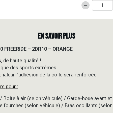
quantité
de
Kit
déco
Motocross
EN SAVOIR PLUS
-
KTM
50 FREERIDE – 2DR10 – ORANGE
-
350
 de haute qualité !
FREERIDE
ique des sports extrêmes.
-
2DR10
 chaleur l’adhésion de la colle sera renforcée.
-
rs pour :
ORANGE
/ Boite à air (selon véhicule) / Garde-boue avant et 
e fourches (selon véhicule) / Bras oscillants (selon