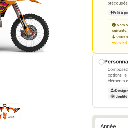
précoupées
Prêt à p
Nom & 
suivante.
Vous s
votre ki
Personnal
Composez v
options, le
éléments e
Design
Identité
Année