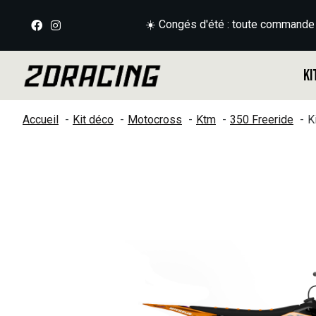
☀️ Congés d'été : toute commande
Ki
Accueil
Kit déco
Motocross
Ktm
350 Freeride
K
Slideshow Items