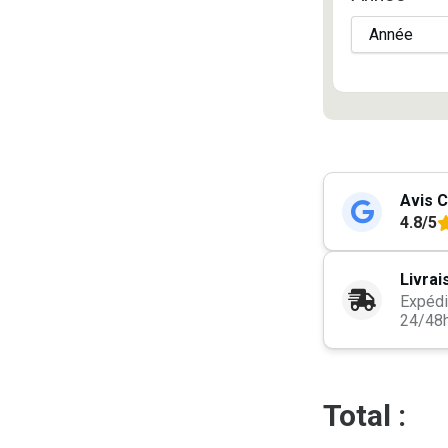
Avis C
4.8/5
Livrai
Expédi
24/48
Total :