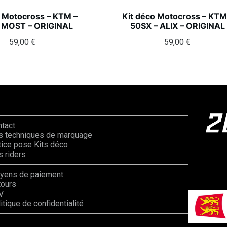
o Motocross – KTM –
Kit déco Motocross – KTM
 MOST – ORIGINAL
50SX – ALIX – ORIGINAL
59,00
€
59,00
€
ntact
s techniques de marquage
ice pose Kits déco
 riders
yens de paiement
tours
V
itique de confidentialité