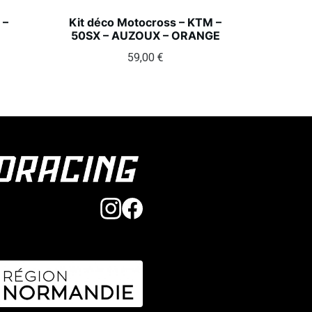
 –
Kit déco Motocross – KTM –
50SX – AUZOUX – ORANGE
59,00
€