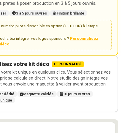
 prêtes à poser, production en 3 à 5 jours ouvrés.
oser
3 à 5 jours ouvrés
Finition brillante
numéro pilote disponible en option (+ 10 EUR) à l'étape
ouhaitez intégrer vos logos sponsors ?
Personnalisez
t déco
isez votre kit déco
PERSONNALISÉ
otre kit unique en quelques clics. Vous sélectionnez vos
 prix se calcule en direct. Notre studio design intègre vos
t vous envoie une maquette à valider avant production.
er dédié
Maquette validée
10 jours ouvrés
 unique